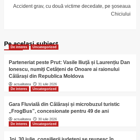
Accident grav, cu două victime decedate, pe şoseaua
Chiciului
Pe acelasi subiect
De interes
Uncategorized
Parteneriat peste Prut: Vasile Iliuță și Laurențiu Dan
Ionescu, numiți Cetățeni de Onoare ai raionului
Călărași din Republica Moldova
actualitatea
31 iulie 2026
De interes
Uncategorized
Gara Fluvială din Călărași și microbuzul turistic
„FrogBus”, concesionate pentru 49 de ani
actualitatea
30 iulie 2026
De interes
Uncategorized
Joi, 30 iulie, consilierii județeni se reunesc în