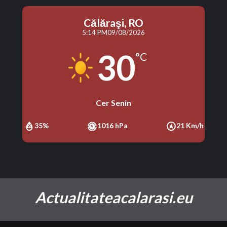
Călăraşi, RO
5:14 PM
09/08/2026
30
°C
Cer Senin
35%
1016 hPa
21 Km/h
Actualitateacalarasi.eu