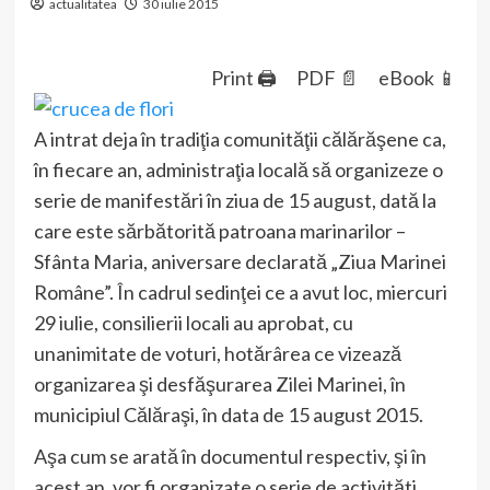
actualitatea
30 iulie 2015
Print 🖨
PDF 📄
eBook 📱
A intrat deja în tradiţia comunităţii călărăşene ca,
în fiecare an, administraţia locală să organizeze o
serie de manifestări în ziua de 15 august, dată la
care este sărbătorită patroana marinarilor –
Sfânta Maria, aniversare declarată „Ziua Marinei
Române”. În cadrul sedinţei ce a avut loc, miercuri
29 iulie, consilierii locali au aprobat, cu
unanimitate de voturi, hotărârea ce vizează
organizarea şi desfăşurarea Zilei Marinei, în
municipiul Călăraşi, în data de 15 august 2015.
Aşa cum se arată în documentul respectiv, şi în
acest an, vor fi organizate o serie de activităti