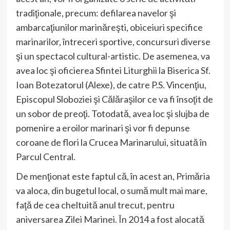
tradiţionale, precum: defilarea navelor şi
ambarcaţiunilor marinăreşti, obiceiuri specifice
marinarilor, întreceri sportive, concursuri diverse
şi un spectacol cultural-artistic. De asemenea, va
avea loc şi oficierea Sfintei Liturghii la Biserica Sf.
Ioan Botezatorul (Alexe), de catre P.S. Vincenţiu,
Episcopul Sloboziei şi Călăraşilor ce va fi însoţit de
un sobor de preoţi. Totodată, avea loc şi slujba de
pomenire a eroilor marinari şi vor fi depunse
coroane de flori la Crucea Marinarului, situată în
Parcul Central.
De menţionat este faptul că, în acest an, Primăria
va aloca, din bugetul local, o sumă mult mai mare,
faţă de cea cheltuită anul trecut, pentru
aniversarea Zilei Marinei. În 2014 a fost alocată