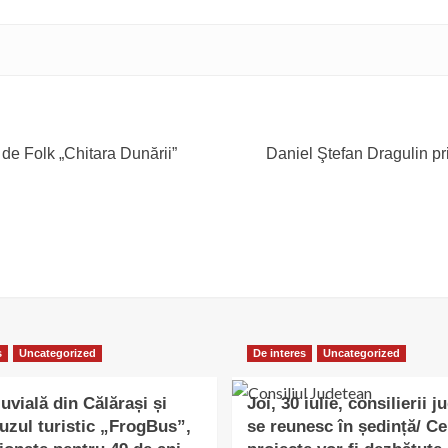
l de Folk „Chitara Dunării”
Daniel Ştefan Dragulin pr
s
Uncategorized
De interes
Uncategorized
uvială din Călărași și
Joi, 30 iulie, consilierii j
uzul turistic „FrogBus”,
se reunesc în ședință/ Ce