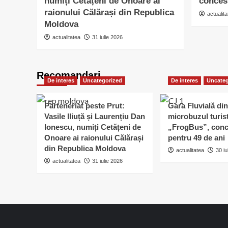
numiți Cetățeni de Onoare ai
conces
raionului Călărași din Republica
actualita
Moldova
actualitatea
31 iulie 2026
Recomandari
De interes
Uncategorized
De interes
Uncateg
Parteneriat peste Prut:
Gara Fluvială din
Vasile Iliuță și Laurențiu Dan
microbuzul turis
Ionescu, numiți Cetățeni de
„FrogBus”, conc
Onoare ai raionului Călărași
pentru 49 de ani
din Republica Moldova
actualitatea
30 iu
actualitatea
31 iulie 2026