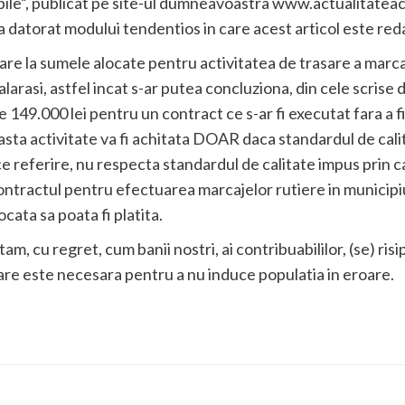
bile”, publicat pe site-ul dumneavoastra www.actualitateaca
ica datorat modului tendentios in care acest articol este red
are la sumele alocate pentru activitatea de trasare a marcaj
alarasi, astfel incat s-ar putea concluziona, din cele scris
de 149.000 lei pentru un contract ce s-ar fi executat fara a 
ta activitate va fi achitata DOAR daca standardul de calit
ace referire, nu respecta standardul de calitate impus prin c
contractul pentru efectuarea marcajelor rutiere in municipi
cata sa poata fi platita.
am, cu regret, cum banii nostri, ai contribuabililor, (se) risi
re este necesara pentru a nu induce populatia in eroare.