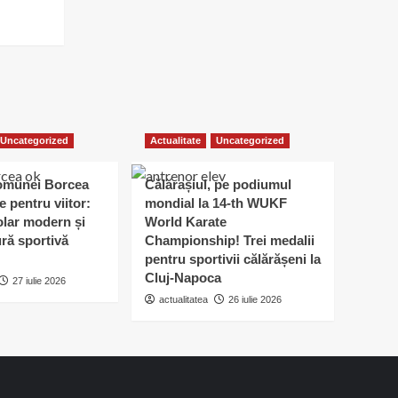
Uncategorized
Actualitate
Uncategorized
omunei Borcea
Călărașiul, pe podiumul
e pentru viitor:
mondial la 14-th WUKF
lar modern și
World Karate
ură sportivă
Championship! Trei medalii
pentru sportivii călărășeni la
Cluj-Napoca
27 iulie 2026
actualitatea
26 iulie 2026