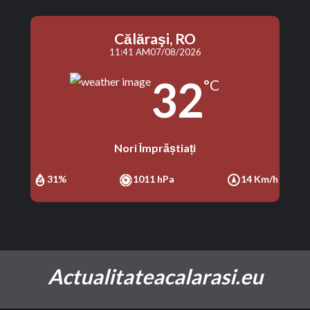
Călăraşi, RO
11:41 AM
07/08/2026
32
°C
Nori Împrăștiați
31%
1011 hPa
14 Km/h
Actualitateacalarasi.eu