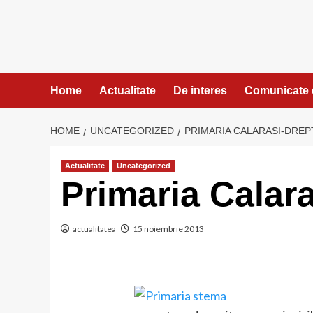
Skip
to
content
Home
Actualitate
De interes
Comunicate 
HOME
UNCATEGORIZED
PRIMARIA CALARASI-DREP
Actualitate
Uncategorized
Primaria Calara
actualitatea
15 noiembrie 2013