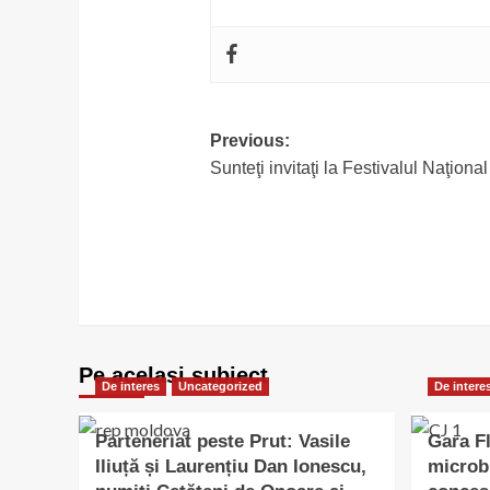
Post
Previous:
Sunteţi invitaţi la Festivalul Naţiona
navigation
Pe acelasi subiect
De interes
Uncategorized
De intere
Parteneriat peste Prut: Vasile
Gara Fl
Iliuță și Laurențiu Dan Ionescu,
microb