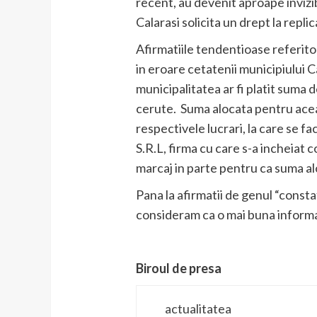
recent, au devenit aproape invizi
Calarasi solicita un drept la repl
Afirmatiile tendentioase referito
in eroare cetatenii municipiului C
municipalitatea ar fi platit suma 
cerute. Suma alocata pentru aceas
respectivele lucrari, la care se f
S.R.L, firma cu care s-a incheiat 
marcaj in parte pentru ca suma alo
Pana la afirmatii de genul “constat
consideram ca o mai buna informa
Biroul de presa
actualitatea