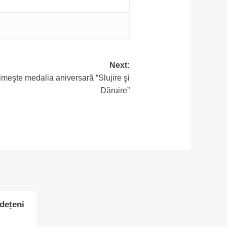
Next:
imeşte medalia aniversară “Slujire şi
Dăruire”
udețeni