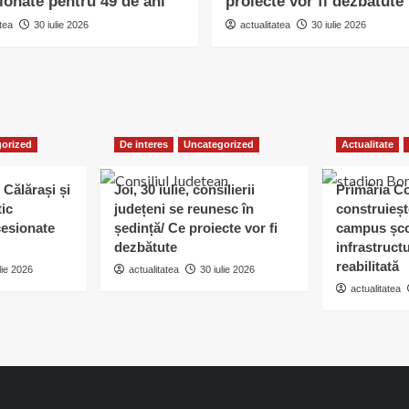
ionate pentru 49 de ani
proiecte vor fi dezbătute
tea
30 iulie 2026
actualitatea
30 iulie 2026
orized
De interes
Uncategorized
Actualitate
 Călărași și
Joi, 30 iulie, consilierii
Primăria C
tic
județeni se reunesc în
construieșt
esionate
ședință/ Ce proiecte vor fi
campus șco
dezbătute
infrastruct
reabilitată
lie 2026
actualitatea
30 iulie 2026
actualitatea