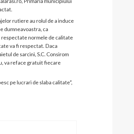
larasi.ro, Primaria municipiului
actat.
elor rutiere au rolul de a induce
e de dumneavoastra, ca
fi respectate normele de calitate
ate va fi respectat. Daca
aietul de sarcini, S.C. Consirom
u, va reface gratuit fiecare
pesc pe lucrari de slaba calitate”,