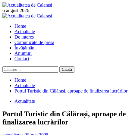
Skip
to
6 august 2026
content
Primary
Menu
Home
Actualitate
De interes
Comunicate de presă
Învăţământ
Anunturi
Contact
Caută
după:
Home
Actualitate
Portul Turistic din Călărași, aproape de finalizarea lucrărilor
Actualitate
Portul Turistic din Călărași, aproape de
finalizarea lucrărilor
actualitatea
28 mai 2025