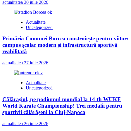
actualitatea
30 iulie 2026
Actualitate
Uncategorized
Primăria Comunei Borcea construiește pentru viitor:
campus școlar modern și infrastructură sportivă
reabilitată
actualitatea
27 iulie 2026
Actualitate
Uncategorized
Călărașiul, pe podiumul mondial la 14-th WUKF
World Karate Championship! Trei medalii pentru
sportivii călărășeni la Cluj-Napoca
actualitatea
26 iulie 2026