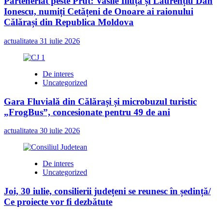
Parteneriat peste Prut: Vasile Iliuță și Laurențiu Dan
Ionescu, numiți Cetățeni de Onoare ai raionului
Călărași din Republica Moldova
actualitatea
31 iulie 2026
De interes
Uncategorized
Gara Fluvială din Călărași și microbuzul turistic
„FrogBus”, concesionate pentru 49 de ani
actualitatea
30 iulie 2026
De interes
Uncategorized
Joi, 30 iulie, consilierii județeni se reunesc în ședință/
Ce proiecte vor fi dezbătute