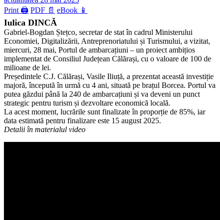
Print 🖨
PDF 📄
eBook 📱
Iulica DINCĂ
Gabriel-Bogdan Ștețco, secretar de stat în cadrul Ministerului
Economiei, Digitalizării, Antreprenoriatului și Turismului, a vizitat,
miercuri, 28 mai, Portul de ambarcațiuni – un proiect ambițios
implementat de Consiliul Județean Călărași, cu o valoare de 100 de
milioane de lei.
Președintele C.J. Călărași, Vasile Iliuță, a prezentat această investiție
majoră, începută în urmă cu 4 ani, situată pe brațul Borcea. Portul va
putea găzdui până la 240 de ambarcațiuni și va deveni un punct
strategic pentru turism și dezvoltare economică locală.
La acest moment, lucrările sunt finalizate în proporție de 85%, iar
data estimată pentru finalizare este 15 august 2025.
Detalii în materialul video