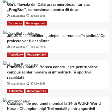
Gara Fluvială din Călărași și microbuzul turistic
„FrogBus”, concesionate pentru 49 de ani
actualitatea
30 iulie 2026
De interes
Uncategorized
Joi, 30 iulie, consilierii județeni se reunesc în ședință/ Ce
proiecte vor fi dezbătute
actualitatea
30 iulie 2026
Actualitate
Uncategorized
Primăria Comunei Borcea construiește pentru viitor:
campus școlar modern și infrastructură sportivă
reabilitată
actualitatea
27 iulie 2026
Actualitate
Uncategorized
Călărașiul, pe podiumul mondial la 14-th WUKF World
Karate Championship! Trei medalii pentru sportivii