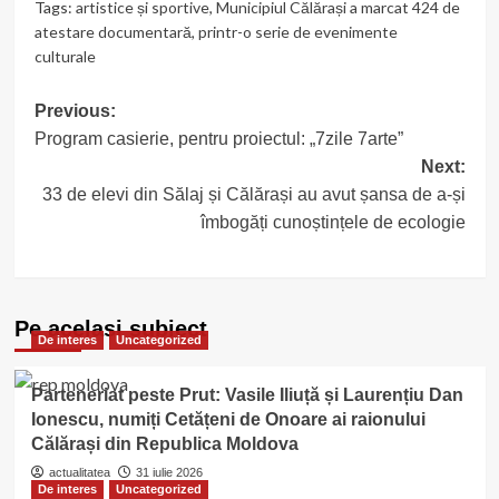
Tags:
artistice și sportive
,
Municipiul Călărași a marcat 424 de
atestare documentară
,
printr-o serie de evenimente
culturale
Post
Previous:
Program casierie, pentru proiectul: „7zile 7arte”
navigation
Next:
33 de elevi din Sălaj și Călărași au avut șansa de a-și
îmbogăți cunoștințele de ecologie
Pe acelasi subiect
De interes
Uncategorized
Parteneriat peste Prut: Vasile Iliuță și Laurențiu Dan
Ionescu, numiți Cetățeni de Onoare ai raionului
Călărași din Republica Moldova
actualitatea
31 iulie 2026
De interes
Uncategorized