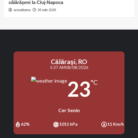
călărășeni la Cluj-Napoca
actualitatea
26 iulie 2026
Călăraşi, RO
5:37 AM
08/08/2026
23
°C
Cer Senin
62%
1011 hPa
11 Km/h