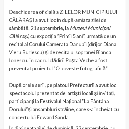
Deschiderea oficială a ZILELOR MUNICIPIULUI
CĂLĂRAȘI a avut loc în după-amiaza zilei de
sâmbătă, 21 septembrie, la
Muzeul Municipal
Călărași
, cu expoziția ”Primii 5 ani”, urmată de un
recital al Corului Camerata Danubii (dirijor Diana
Vieru Burlescu) și de recitalul sopranei Bianca
Ionescu. În cadrul clădirii Poșta Veche a fost
prezentat proiectul ”O poveste fotografică”
După orele serii, pe platoul Prefecturii a avut loc
spectacolul prezentat de artiști locali și invitați,
participanți la Festivalul Național ”La Fântâna
Dorului”și ansambluri străine, care s-a încheiat cu
concertu lui Edward Sanda.
În dimineața zilei de duminică, 22 septembrie, au