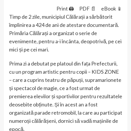
Print 🖨
PDF 📄
eBook 📱
Timp de 2 zile, municipiul Călărași a sărbătorit
împlinirea a 424 de ani de atestare documentară.
Primăria Călărași a organizat o serie de
evenimente, pentru a-i încânta, deopotrivă, pe cei
mici și pe cei mari.
Prima zi a debutat pe platoul din fața Prefecturii,
cu un program artistic pentru copii – KIDS ZONE
– care a cuprins teatru de păpuși, supramarionete
și spectacol de magie, ce a fost urmat de
premierea elevilor și sportivilor pentru rezultatele
deosebite obținute. Și în acest an a fost
organizată parade retromobil, la care au participat
numeroși călărășeni, dornici să vadă mașinile de
epocă.