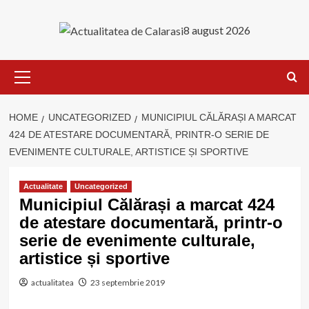
Skip
to
8 august 2026
content
Primary
Menu
HOME
UNCATEGORIZED
MUNICIPIUL CĂLĂRAȘI A MARCAT
424 DE ATESTARE DOCUMENTARĂ, PRINTR-O SERIE DE
EVENIMENTE CULTURALE, ARTISTICE ȘI SPORTIVE
Actualitate
Uncategorized
Municipiul Călărași a marcat 424
de atestare documentară, printr-o
serie de evenimente culturale,
artistice și sportive
actualitatea
23 septembrie 2019