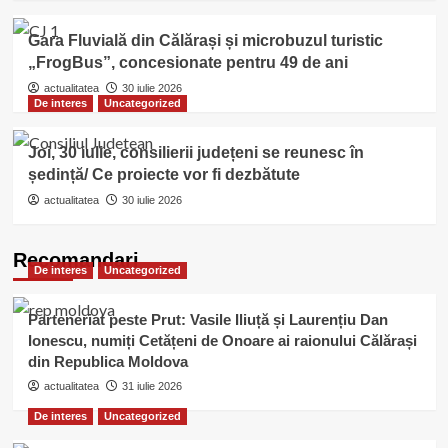
Gara Fluvială din Călărași și microbuzul turistic
„FrogBus”, concesionate pentru 49 de ani
actualitatea
30 iulie 2026
De interes
Uncategorized
Joi, 30 iulie, consilierii județeni se reunesc în
ședință/ Ce proiecte vor fi dezbătute
actualitatea
30 iulie 2026
Recomandari
De interes
Uncategorized
Parteneriat peste Prut: Vasile Iliuță și Laurențiu Dan
Ionescu, numiți Cetățeni de Onoare ai raionului Călărași
din Republica Moldova
actualitatea
31 iulie 2026
De interes
Uncategorized