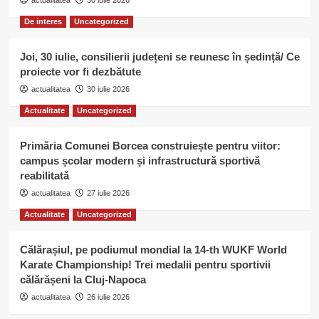
actualitatea
30 iulie 2026
De interes
Uncategorized
Joi, 30 iulie, consilierii județeni se reunesc în ședință/ Ce
proiecte vor fi dezbătute
actualitatea
30 iulie 2026
Actualitate
Uncategorized
Primăria Comunei Borcea construiește pentru viitor:
campus școlar modern și infrastructură sportivă
reabilitată
actualitatea
27 iulie 2026
Actualitate
Uncategorized
Călărașiul, pe podiumul mondial la 14-th WUKF World
Karate Championship! Trei medalii pentru sportivii
călărășeni la Cluj-Napoca
actualitatea
26 iulie 2026