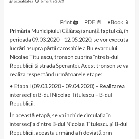
actualitatea
6 martie 2020
Print 🖨
PDF 📄
eBook 📱
Primăria Municipiului Călărași anunță faptul că, în
perioada 09.03.2020 – 12.05.2020, se vor executa
lucrări asupra părții carosabile a Bulevardului
Nicolae Titulescu, tronson cuprins între b-dul
Republicii și strada Speranței. Acest tronson se va
realiza respectând următoarele etape:
• Etapa I (09.03.2020 – 09.04.2020) – Realizarea
intersecției B-dul Nicolae Titulescu – B-dul
Republicii.
În această etapă, se va închide circulația în
intersecția dintre B-dul Nicolae Titulescu și B-dul
Republicii, aceasta urmând a fi deviată prin