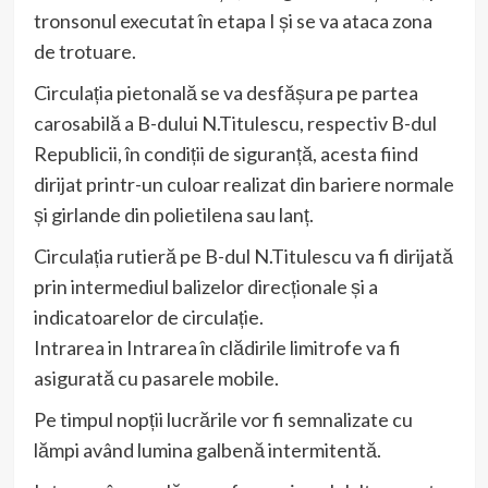
tronsonul executat în etapa I și se va ataca zona
de trotuare.
Circulația pietonală se va desfășura pe partea
carosabilă a B-dului N.Titulescu, respectiv B-dul
Republicii, în condiții de siguranță, acesta fiind
dirijat printr-un culoar realizat din bariere normale
și girlande din polietilena sau lanț.
Circulația rutieră pe B-dul N.Titulescu va fi dirijată
prin intermediul balizelor direcționale și a
indicatoarelor de circulație.
Intrarea in Intrarea în clădirile limitrofe va fi
asigurată cu pasarele mobile.
Pe timpul nopții lucrările vor fi semnalizate cu
lămpi având lumina galbenă intermitentă.