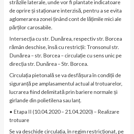
străzile laterale, unde vor fi plantate indicatoare
de oprire și staționare interzisă, pentru a se evita
aglomerarea zonei ținând cont de lățimile mici ale
părților carosabile.
Intersecția cu str. Dunărea, respectiv str. Borcea
rămân deschise, însă cu restricții: Tronsonul str.
Dunărea – str. Borcea – circulație cu sens unic pe
direcția str. Dunărea – Str. Borcea.
Circulația pietonală se va desfășura în condiții de
siguranță pe amplasamentul actual al trotuarelor,
lucrarea fiind delimitată prin bariere normale și
girlande din polietilena sau lanț.
• Etapa II (10.04.2020 – 21.04.2020) – Realizare
trotuare
Se va deschide circulația, în regim restricționat, pe