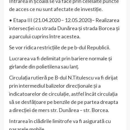
Intrarea în școală se va face prin celelalte puncte
de acces ce nu sunt afectate de investiție.
• Etapa III (21.04.2020 – 12.05.2020)– Realizarea
intersecției cu strada Dunărea și strada Borcea și
a parcului cuprins între acestea.
Se vor ridica restricțiile de pe b-dul Republicii.
Lucrarea va fi delimitat prin bariere normale și
girlande din polietilena sau lanț.
Circulația rutieră pe B-dul N.Titulescu va fi dirijat
prin intermediul balizelor direcționale și a
indicatoarelor de circulație, astfel încât circulația
să se desfățoare pe benzile de pe partea dreapta
a direcției de mers str. Dunărea – str. Borcea.
Intrarea în clădirile limitrofe va fi asigurată cu
pasarele mobile.