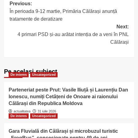
Post
Previous:
În perioada 9-12 martie, Primăria Călărași anunță
navigation
tratamente de deratizare
Next:
4 primari PSD și-au arătat intenția de a veni în PNL
Călărași
Pe acelasi subiect
De interes
Uncategorized
Parteneriat peste Prut: Vasile Iliuță și Laurențiu Dan
Ionescu, numiți Cetățeni de Onoare ai raionului
Călărași din Republica Moldova
actualitatea
31 iulie 2026
De interes
Uncategorized
Gara Fluvială din Călărași și microbuzul turistic
„FrogBus”, concesionate pentru 49 de ani