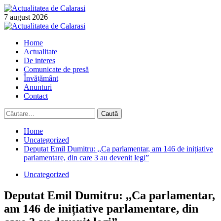
Skip
to
7 august 2026
content
Primary
Menu
Home
Actualitate
De interes
Comunicate de presă
Învăţământ
Anunturi
Contact
Caută
după:
Home
Uncategorized
Deputat Emil Dumitru: ,,Ca parlamentar, am 146 de inițiative
parlamentare, din care 3 au devenit legi”
Uncategorized
Deputat Emil Dumitru: ,,Ca parlamentar,
am 146 de inițiative parlamentare, din