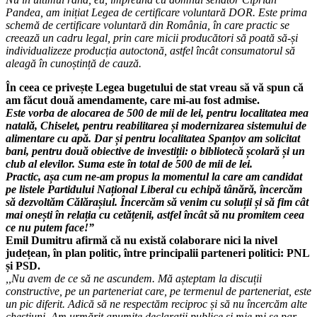
Pandea, am inițiat Legea de certificare voluntară DOR. Este prima
schemă de certificare voluntară din România, în care practic se
creează un cadru legal, prin care micii producători să poată să-și
individualizeze producția autoctonă, astfel încât consumatorul să
aleagă în cunoștință de cauză.
În ceea ce privește Legea bugetului de stat vreau să vă spun că
am făcut două amendamente, care mi-au fost admise.
Este vorba de alocarea de 500 de mii de lei, pentru localitatea mea
natală, Chiselet, pentru reabilitarea și modernizarea sistemului de
alimentare cu apă. Dar și pentru localitatea Spanțov am solicitat
bani, pentru două obiective de investiții: o bibliotecă școlară și un
club al elevilor. Suma este în total de 500 de mii de lei.
Practic, așa cum ne-am propus la momentul la care am candidat
pe listele Partidului Național Liberal cu echipă tânără, încercăm
să dezvoltăm Călărașiul. Încercăm să venim cu soluții și să fim cât
mai onești în relația cu cetățenii, astfel încât să nu promitem ceea
ce nu putem face!”
Emil Dumitru afirmă că nu există colaborare nici la nivel
județean, în plan politic, între principalii parteneri politici: PNL
și PSD.
,,Nu avem de ce să ne ascundem. Mă așteptam la discuții
constructive, pe un parteneriat care, pe termenul de parteneriat, este
un pic diferit. Adică să ne respectăm reciproc și să nu încercăm alte
chestiuni. Am urmărit anumite declarații publice și mie mi se par