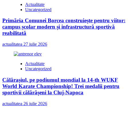
Actualitate
Uncategorized
Primăria Comunei Borcea construiește pentru viitor:
campus școlar modern și infrastructură sportivă
reabilitată
actualitatea
27 iulie 2026
Actualitate
Uncategorized
Călărașiul, pe podiumul mondial la 14-th WUKF
World Karate Championship! Trei medalii pentru
sportivii călărășeni la Cluj-Napoca
actualitatea
26 iulie 2026