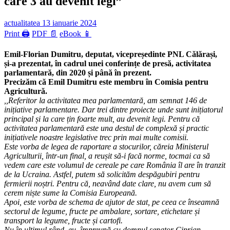
care 3 au devenit legi”
actualitatea
13 ianuarie 2024
Print 🖨
PDF 📄
eBook 📱
Emil-Florian Dumitru, deputat, vicepreședinte PNL Călărași,
și-a prezentat, în cadrul unei conferințe de presă, activitatea
parlamentară, din 2020 și până în prezent.
Precizăm că Emil Dumitru este membru în Comisia pentru
Agricultură.
,,Referitor la activitatea mea parlamentară, am semnat 146 de
inițiative parlamentare. Dar trei dintre proiecte unde sunt inițiatorul
principal și la care țin foarte mult, au devenit legi. Pentru că
activitatea parlamentară este una destul de complexă și practic
inițiativele noastre legislative trec prin mai multe comisii.
Este vorba de legea de raportare a stocurilor, căreia Ministerul
Agriculturii, într-un final, a reușit să-i facă norme, tocmai ca să
vedem care este volumul de cereale pe care România îl are în tranzit
de la Ucraina. Astfel, putem să solicităm despăgubiri pentru
fermierii noștri. Pentru că, neavând date clare, nu avem cum să
cerem niște sume la Comisia Europeană.
Apoi, este vorba de schema de ajutor de stat, pe ceea ce înseamnă
sectorul de legume, fructe pe ambalare, sortare, etichetare și
transport la legume, fructe și cartofi.
Nu în ultimul rând, eu, împreună cu domnul senator Ciprian