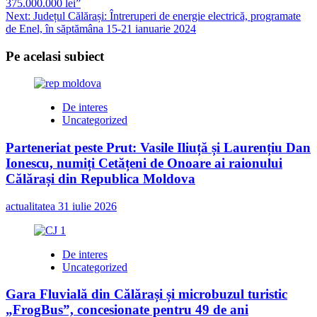
375.000.000 lei”
Next:
Județul Călărași: Întreruperi de energie electrică, programate
de Enel, în săptămâna 15-21 ianuarie 2024
Pe acelasi subiect
De interes
Uncategorized
Parteneriat peste Prut: Vasile Iliuță și Laurențiu Dan
Ionescu, numiți Cetățeni de Onoare ai raionului
Călărași din Republica Moldova
actualitatea
31 iulie 2026
De interes
Uncategorized
Gara Fluvială din Călărași și microbuzul turistic
„FrogBus”, concesionate pentru 49 de ani