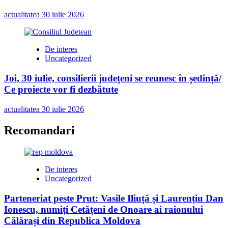
actualitatea
30 iulie 2026
De interes
Uncategorized
Joi, 30 iulie, consilierii județeni se reunesc în ședință/
Ce proiecte vor fi dezbătute
actualitatea
30 iulie 2026
Recomandari
De interes
Uncategorized
Parteneriat peste Prut: Vasile Iliuță și Laurențiu Dan
Ionescu, numiți Cetățeni de Onoare ai raionului
Călărași din Republica Moldova