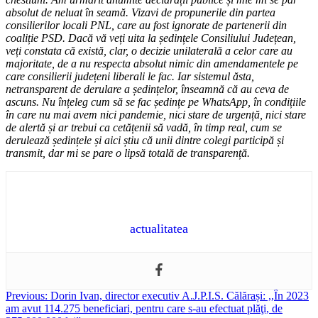
absolut de neluat în seamă. Vizavi de propunerile din partea
consilierilor locali PNL, care au fost ignorate de partenerii din
coaliție PSD. Dacă vă veți uita la ședințele Consiliului Județean,
veți constata că există, clar, o decizie unilaterală a celor care au
majoritate, de a nu respecta absolut nimic din amendamentele pe
care consilierii județeni liberali le fac. Iar sistemul ăsta,
netransparent de derulare a ședințelor, înseamnă că au ceva de
ascuns. Nu înțeleg cum să se fac ședințe pe WhatsApp, în condițiile
în care nu mai avem nici pandemie, nici stare de urgență, nici stare
de alertă și ar trebui ca cetățenii să vadă, în timp real, cum se
derulează ședințele și aici știu că unii dintre colegi participă și
transmit, dar mi se pare o lipsă totală de transparență.
actualitatea
Post
Previous:
Dorin Ivan, director executiv A.J.P.I.S. Călărași: ,,În 2023
am avut 114.275 beneficiari, pentru care s-au efectuat plăţi, de
navigation