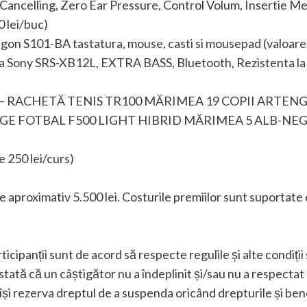
ancelling, Zero Ear Pressure, Control Volum, Insertie Met
0 lei/buc)
agon S101-BA tastatura, mouse, casti si mousepad (valoare
ila Sony SRS-XB12L, EXTRA BASS, Bluetooth, Rezistenta la 
hlon – RACHETĂ TENIS TR100 MĂRIMEA 19 COPII ARTENGO 
– MINGE FOTBAL F500 LIGHT HIBRID MĂRIMEA 5 ALB-NE
e 250 lei/curs)
de aproximativ 5.500 lei. Costurile premiilor sunt suportat
ticipanții sunt de acord să respecte regulile și alte condiții
stată că un câștigător nu a îndeplinit și/sau nu a respectat 
 își rezerva dreptul de a suspenda oricând drepturile și bene