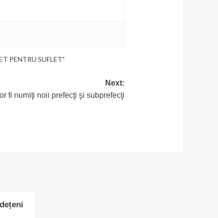
SUFLET PENTRU SUFLET"
Next:
r fi numiţi noii prefecţi şi subprefecţi
udețeni