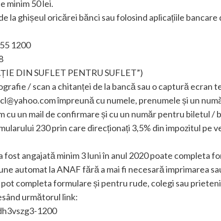
e minim 50 lei.
e la ghișeul oricărei bănci sau folosind aplicațiile bancare
55 1200
8
ONAȚIE DIN SUFLET PENTRU SUFLET”)
rafie / scan a chitanței de la bancă sau o captură ecran te
iecl@yahoo.com împreună cu numele, prenumele și un numă
 cu un mail de confirmare și cu un număr pentru biletul / 
mularului 230 prin care direcționați 3,5% din impozitul pe 
fost angajată minim 3 luni în anul 2020 poate completa for
pune automat la ANAF fără a mai fi necesară imprimarea sau
 pot completa formulare și pentru rude, colegi sau priete
esând următorul link:
/dh3vszg3-1200