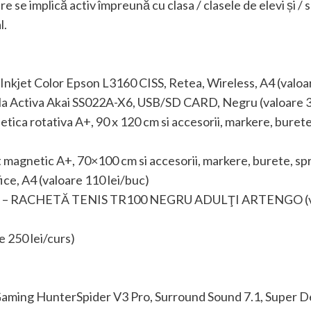
e se implică activ împreună cu clasa / clasele de elevi și /
l.
Inkjet Color Epson L3160 CISS, Retea, Wireless, A4 (valoa
ila Activa Akai SS022A-X6, USB/SD CARD, Negru (valoare 3
tica rotativa A+, 90 x 120 cm si accesorii, markere, burete
t magnetic A+, 70×100 cm si accesorii, markere, burete, spr
ce, A4 (valoare 110 lei/buc)
thlon – RACHETĂ TENIS TR100 NEGRU ADULŢI ARTENGO (va
e 250 lei/curs)
i Gaming HunterSpider V3 Pro, Surround Sound 7.1, Super 