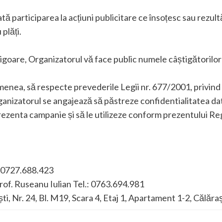
tată participarea la acțiuni publicitare ce însoțesc sau rezu
 plăți.
 vigoare, Organizatorul vă face public numele câștigătorilor 
menea, să respecte prevederile Legii nr. 677/2001, privind
anizatorul se angajează să păstreze confidentialitatea da
prezenta campanie și să le utilizeze conform prezentului Regu
: 0727.688.423
rof. Ruseanu Iulian Tel.: 0763.694.981
i, Nr. 24, Bl. M19, Scara 4, Etaj 1, Apartament 1-2, Călăraș