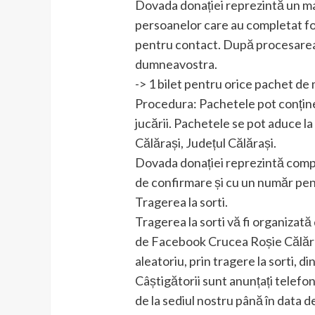
Dovada donației reprezintă un ma
persoanelor care au completat f
pentru contact. După procesarea d
dumneavostra.
-> 1 bilet pentru orice pachet de 
Procedura: Pachetele pot conține 
jucării. Pachetele se pot aduce la
Călărași, Județul Călărași.
Dovada donației reprezintă comp
de confirmare și cu un număr pent
Tragerea la sorti.
Tragerea la sorti vă fi organizată
de Facebook Crucea Roșie Călăra
aleatoriu, prin tragere la sorti, d
Câștigătorii sunt anunțați telefon
de la sediul nostru până în data 