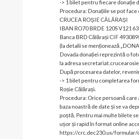
-> 1 bilet pentru fiecare donație d
Procedura: Donațiile se pot face d
CRUCEA ROȘIE CĂLĂRAȘI
IBAN RO70 BRDE 120S V121 63
Banca BRD Călărași CIF 493089
(la detalii se menționează „D
Dovada donației reprezintă o fotog
la adresa secretariat.crucearos
După procesarea datelor, revenim
-> 1 bilet pentru completarea for
Roșie Călărași.
Procedura: Orice persoană care a 
baza noastră de date și se va de
poștă. Pentru mai multe bilete se
ușor și rapid în format online acc
https://crc.dec230.us/formular