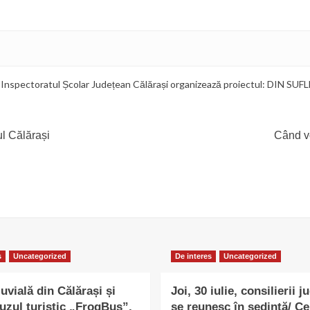
 Inspectoratul Școlar Județean Călărași organizează proiectul: DIN 
ul Călărași
Când vo
s
Uncategorized
De interes
Uncategorized
uvială din Călărași și
Joi, 30 iulie, consilierii j
uzul turistic „FrogBus”,
se reunesc în ședință/ Ce