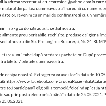
il la adresa secretariat.crucearosiecl@yahoo.com în care 
ormularul din partea dumneavostra împreună cu numele, p
atelor, revenim cu un mail de confirmare și cu un număr pe
minim 5 kg cu donații adus la sediul nostru.
alimente greu perisabile, rechizite, produse de igiena, îm
 sediul nostru din Str. Prelungirea București, Nr. 24, Bl. M1
letarea unui tabel după predarea pachetelor. După proces
ru biletul / biletele dumneavostra.
 de echipa noastră. Extragerea va avea loc în data de 10.05
și https://www.facebook.com/CruceaRosieFilialaCalarasi .
intre toți participanții eligibili la tombolă folosind aplicaț
ic sau prin poșta electronică până în data de 25.05.2021. Pr
de 25.06.2021