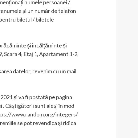
menționați numele persoanei /
renumele și un număr de telefon
ntru biletul / biletele
brăcăminte și încălțăminte și
9, Scara 4, Etaj 1, Apartament 1-2,
area datelor, revenim cu un mail
.2021 și va fi postată pe pagina
 Câștigătorii sunt aleși în mod
ia https://www.random.org/integers/
emiile se pot revendica și ridica