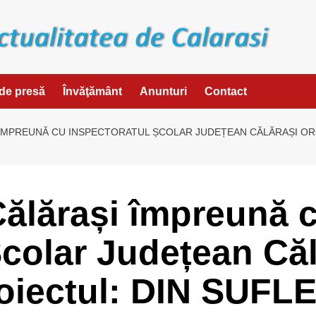
de presă
Învăţământ
Anunturi
Contact
ÎMPREUNĂ CU INSPECTORATUL ȘCOLAR JUDEȚEAN CĂLĂRAȘI OR
ălărași împreună 
Școlar Județean Căl
roiectul: DIN SUF