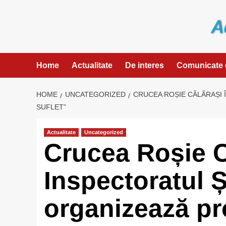
Skip
to
content
Home
Actualitate
De interes
Comunicate 
HOME
UNCATEGORIZED
CRUCEA ROȘIE CĂLĂRAȘI 
SUFLET”
Actualitate
Uncategorized
Crucea Roșie C
Inspectoratul 
organizează p