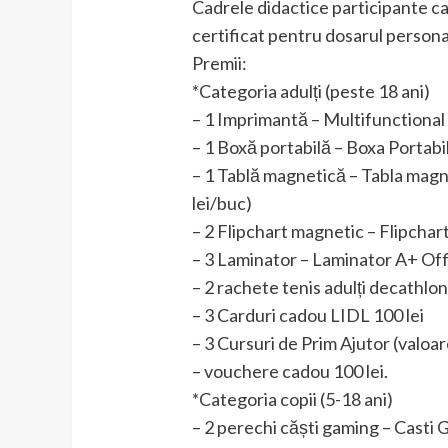
Cadrele didactice participante car
certificat pentru dosarul persona
Premii:
*Categoria adulți (peste 18 ani)
– 1 Imprimantă – Multifunctional 
– 1 Boxă portabilă – Boxa Portab
– 1 Tablă magnetică – Tabla magne
lei/buc)
– 2 Flipchart magnetic – Flipchar
– 3 Laminator – Laminator A+ Offi
– 2 rachete tenis adulți deca
– 3 Carduri cadou LIDL 100 lei
– 3 Cursuri de Prim Ajutor (valoar
– vouchere cadou 100 lei.
*Categoria copii (5-18 ani)
– 2 perechi căști gaming – Cast