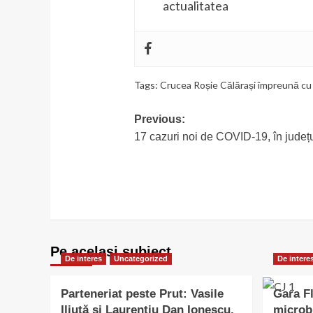
actualitatea
Tags:
Crucea Roșie Călărași împreună cu
Post
Previous:
17 cazuri noi de COVID-19, în județ
navigation
Pe acelasi subiect
De interes
Uncategorized
De intere
Parteneriat peste Prut: Vasile
Gara Fl
Iliuță și Laurențiu Dan Ionescu,
microb