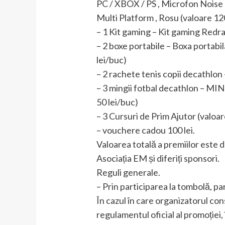
PC / XBOX / PS , Microfon Noise C
Multi Platform , Rosu (valoare 12
– 1 Kit gaming – Kit gaming Redr
– 2 boxe portabile – Boxa portab
lei/buc)
– 2 rachete tenis copii decat
– 3 mingii fotbal decathlon 
50 lei/buc)
– 3 Cursuri de Prim Ajutor (valoar
– vouchere cadou 100 lei.
Valoarea totală a premiilor este 
Asociația EM și diferiți sponsori.
Reguli generale.
– Prin participarea la tombolă, par
În cazul în care organizatorul con
regulamentul oficial al promoției,