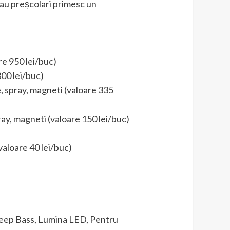
 sau preșcolari primesc un
re 950 lei/buc)
00 lei/buc)
, spray, magneti (valoare 335
ay, magneti (valoare 150 lei/buc)
loare 40 lei/buc)
Deep Bass, Lumina LED, Pentru