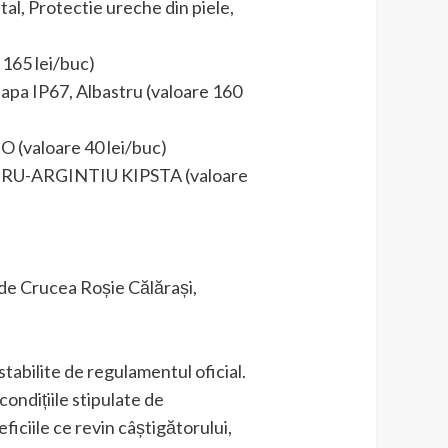
al, Protectie ureche din piele,
 165 lei/buc)
apa IP67, Albastru (valoare 160
(valoare 40 lei/buc)
GRU-ARGINTIU KIPSTA (valoare
e de Crucea Roșie Călărași,
 stabilite de regulamentul oficial.
condițiile stipulate de
ficiile ce revin câștigătorului,