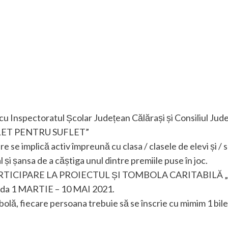
 Inspectoratul Școlar Județean Călărași și Consiliul Județ
UFLET PENTRU SUFLET”
e se implică activ împreună cu clasa / clasele de elevi și /
 și șansa de a căștiga unul dintre premiile puse în joc.
TICIPARE LA PROIECTUL ȘI TOMBOLA CARITABILĂ 
oada 1 MARTIE – 10 MAI 2021.
olă, fiecare persoana trebuie să se înscrie cu mimim 1 bile