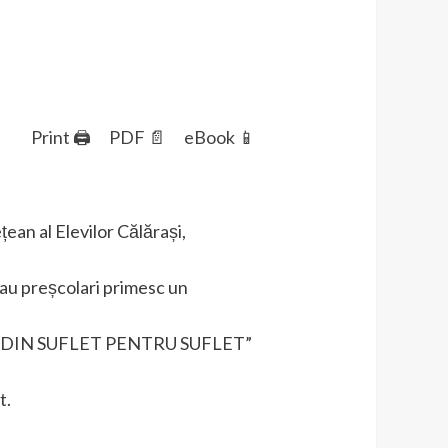
Print 🖨
PDF 📄
eBook 📱
ean al Elevilor Călărași,
 sau preșcolari primesc un
„DIN SUFLET PENTRU SUFLET”
t.