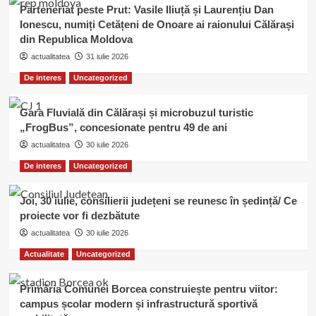
Parteneriat peste Prut: Vasile Iliuță și Laurențiu Dan
Ionescu, numiți Cetățeni de Onoare ai raionului Călărași
din Republica Moldova
actualitatea
31 iulie 2026
De interes
Uncategorized
Gara Fluvială din Călărași și microbuzul turistic
„FrogBus”, concesionate pentru 49 de ani
actualitatea
30 iulie 2026
De interes
Uncategorized
Joi, 30 iulie, consilierii județeni se reunesc în ședință/ Ce
proiecte vor fi dezbătute
actualitatea
30 iulie 2026
Actualitate
Uncategorized
Primăria Comunei Borcea construiește pentru viitor:
campus școlar modern și infrastructură sportivă