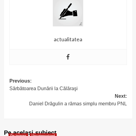
actualitatea
Post
Previous:
Sărbătoarea Dunării la Călăraşi
navigation
Next:
Daniel Drăgulin a rămas simplu membru PNL
Pe acelasi subiect
De interes
Uncategorized