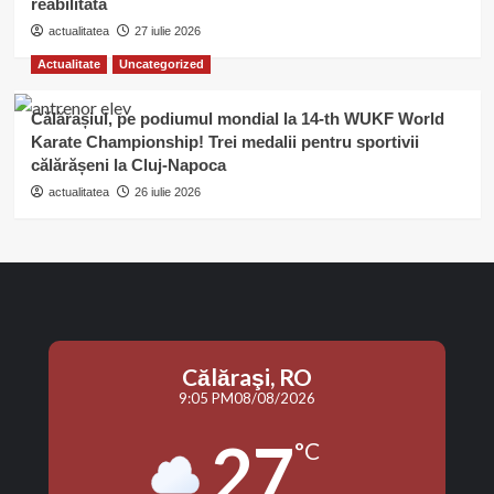
reabilitată
actualitatea
27 iulie 2026
Actualitate
Uncategorized
Călărașiul, pe podiumul mondial la 14-th WUKF World
Karate Championship! Trei medalii pentru sportivii
călărășeni la Cluj-Napoca
actualitatea
26 iulie 2026
Călăraşi, RO
9:05 PM
08/08/2026
27
°C