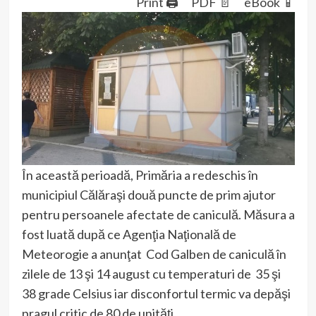
Print 🖨
PDF 📄
eBook 📱
În această perioadă, Primăria a redeschis în
municipiul Călăraşi două puncte de prim ajutor
pentru persoanele afectate de caniculă. Măsura a
fost luată după ce Agenţia Naţională de
Meteorogie a anunţat Cod Galben de caniculă în
zilele de 13 şi 14 august cu temperaturi de 35 şi
38 grade Celsius iar disconfortul termic va depăşi
pragul critic de 80 de unităţi.