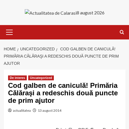
Skip
to
8 august 2026
content
Primary
Menu
HOME
UNCATEGORIZED
COD GALBEN DE CANICULĂ!
PRIMĂRIA CĂLĂRAŞI A REDESCHIS DOUĂ PUNCTE DE PRIM
AJUTOR
De interes
Uncategorized
Cod galben de caniculă! Primăria
Călăraşi a redeschis două puncte
de prim ajutor
actualitatea
13 august 2014