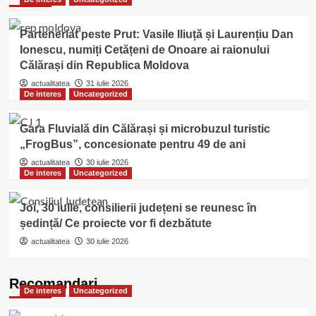
Parteneriat peste Prut: Vasile Iliuță și Laurențiu Dan
Ionescu, numiți Cetățeni de Onoare ai raionului
Călărași din Republica Moldova
actualitatea
31 iulie 2026
De interes
Uncategorized
Gara Fluvială din Călărași și microbuzul turistic
„FrogBus”, concesionate pentru 49 de ani
actualitatea
30 iulie 2026
De interes
Uncategorized
Joi, 30 iulie, consilierii județeni se reunesc în
ședință/ Ce proiecte vor fi dezbătute
actualitatea
30 iulie 2026
Recomandari
De interes
Uncategorized