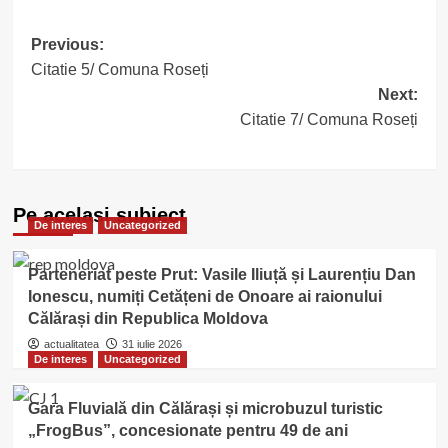
Post
Previous:
Citatie 5/ Comuna Roseți
navigation
Next:
Citatie 7/ Comuna Roseți
Pe acelasi subiect
De interes
Uncategorized
Parteneriat peste Prut: Vasile Iliuță și Laurențiu Dan
Ionescu, numiți Cetățeni de Onoare ai raionului
Călărași din Republica Moldova
actualitatea
31 iulie 2026
De interes
Uncategorized
Gara Fluvială din Călărași și microbuzul turistic
„FrogBus”, concesionate pentru 49 de ani