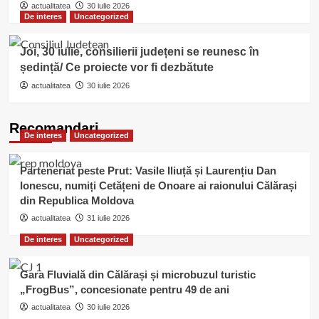
actualitatea
30 iulie 2026
De interes
Uncategorized
Joi, 30 iulie, consilierii județeni se reunesc în
ședință/ Ce proiecte vor fi dezbătute
actualitatea
30 iulie 2026
Recomandari
De interes
Uncategorized
Parteneriat peste Prut: Vasile Iliuță și Laurențiu Dan
Ionescu, numiți Cetățeni de Onoare ai raionului Călărași
din Republica Moldova
actualitatea
31 iulie 2026
De interes
Uncategorized
Gara Fluvială din Călărași și microbuzul turistic
„FrogBus”, concesionate pentru 49 de ani
actualitatea
30 iulie 2026