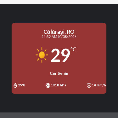
Călăraşi, RO
11:32 AM
10/08/2026
29
°C
Cer Senin
29%
1018 hPa
14 Km/h