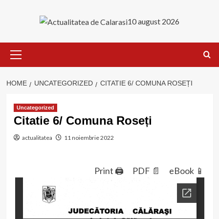
Skip
to
10 august 2026
content
Primary
Menu
HOME
UNCATEGORIZED
CITATIE 6/ COMUNA ROSEȚI
Uncategorized
Citatie 6/ Comuna Roseți
actualitatea
11 noiembrie 2022
Print 🖨
PDF 📄
eBook 📱