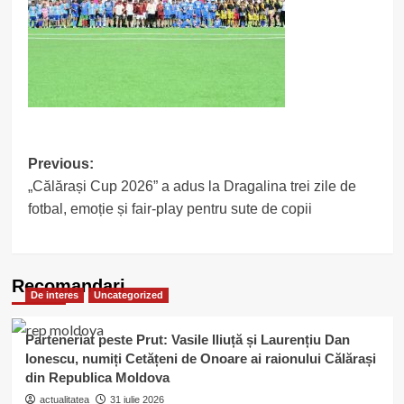
Post
Previous:
„Călărași Cup 2026” a adus la Dragalina trei zile de
navigation
fotbal, emoție și fair-play pentru sute de copii
Recomandari
De interes
Uncategorized
Parteneriat peste Prut: Vasile Iliuță și Laurențiu Dan
Ionescu, numiți Cetățeni de Onoare ai raionului Călărași
din Republica Moldova
actualitatea
31 iulie 2026