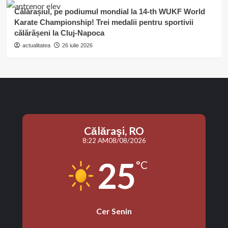
Călărașiul, pe podiumul mondial la 14-th WUKF World
Karate Championship! Trei medalii pentru sportivii
călărășeni la Cluj-Napoca
actualitatea
26 iulie 2026
Călăraşi, RO
8:22 AM
08/08/2026
25
°C
Cer Senin