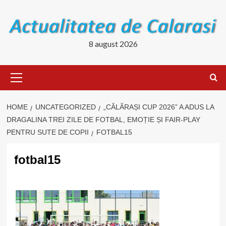
Skip
to
content
8 august 2026
Primary
Menu
HOME
UNCATEGORIZED
„CĂLĂRAȘI CUP 2026” A ADUS LA
DRAGALINA TREI ZILE DE FOTBAL, EMOȚIE ȘI FAIR-PLAY
PENTRU SUTE DE COPII
FOTBAL15
fotbal15