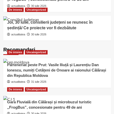
actualitatea
30 iulie 2026
De interes
Uncategorized
Joi, 30 iulie, consilierii județeni se reunesc în
ședință/ Ce proiecte vor fi dezbătute
actualitatea
30 iulie 2026
Recomandari
De interes
Uncategorized
Parteneriat peste Prut: Vasile Iliuță și Laurențiu Dan
Ionescu, numiți Cetățeni de Onoare ai raionului Călărași
din Republica Moldova
actualitatea
31 iulie 2026
De interes
Uncategorized
Gara Fluvială din Călărași și microbuzul turistic
„FrogBus”, concesionate pentru 49 de ani
actualitatea
30 iulie 2026