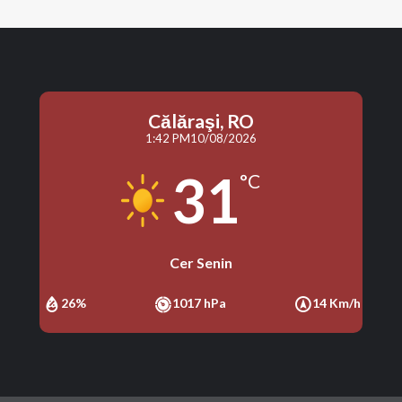
Călăraşi, RO
1:42 PM
10/08/2026
31
°C
Cer Senin
26%
1017 hPa
14 Km/h