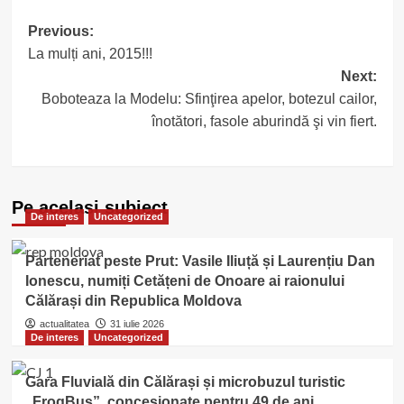
Post
Previous:
La mulți ani, 2015!!!
navigation
Next:
Boboteaza la Modelu: Sfinţirea apelor, botezul cailor,
înotători, fasole aburindă şi vin fiert.
Pe acelasi subiect
De interes
Uncategorized
Parteneriat peste Prut: Vasile Iliuță și Laurențiu Dan
Ionescu, numiți Cetățeni de Onoare ai raionului
Călărași din Republica Moldova
actualitatea
31 iulie 2026
De interes
Uncategorized
Gara Fluvială din Călărași și microbuzul turistic
„FrogBus”, concesionate pentru 49 de ani