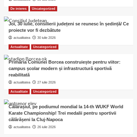
De interes
Uncategorized
Joi, 30 iulie, consilierii județeni se reunesc în ședință/ Ce
proiecte vor fi dezbătute
actualitatea
30 iulie 2026
Actualitate
Uncategorized
Primăria Comunei Borcea construiește pentru viitor:
campus școlar modern și infrastructură sportivă
reabilitată
actualitatea
27 iulie 2026
Actualitate
Uncategorized
Călărașiul, pe podiumul mondial la 14-th WUKF World
Karate Championship! Trei medalii pentru sportivii
călărășeni la Cluj-Napoca
actualitatea
26 iulie 2026