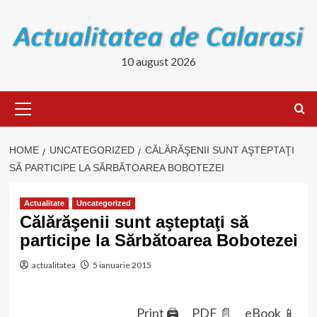
Skip
to
content
10 august 2026
Primary
Menu
HOME
UNCATEGORIZED
CĂLĂRĂŞENII SUNT AŞTEPTAŢI
SĂ PARTICIPE LA SĂRBĂTOAREA BOBOTEZEI
Actualitate
Uncategorized
Călărăşenii sunt aşteptaţi să
participe la Sărbătoarea Bobotezei
actualitatea
5 ianuarie 2015
Print 🖨
PDF 📄
eBook 📱