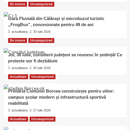
De interes
Uncategorized
Gara Fluvială din Călărași și microbuzul turistic
„FrogBus”, concesionate pentru 49 de ani
actualitatea
30 iulie 2026
De interes
Uncategorized
Joi, 30 iulie, consilierii județeni se reunesc în ședință/ Ce
proiecte vor fi dezbătute
actualitatea
30 iulie 2026
Actualitate
Uncategorized
Primăria Comunei Borcea construiește pentru viitor:
campus școlar modern și infrastructură sportivă
reabilitată
actualitatea
27 iulie 2026
Actualitate
Uncategorized