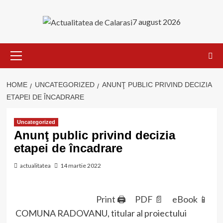
Skip
to
7 august 2026
content
Primary
Menu
HOME
UNCATEGORIZED
ANUNŢ PUBLIC PRIVIND DECIZIA
ETAPEI DE ÎNCADRARE
Uncategorized
Anunţ public privind decizia
etapei de încadrare
actualitatea
14 martie 2022
Print 🖨
PDF 📄
eBook 📱
COMUNA RADOVANU, titular al proiectului