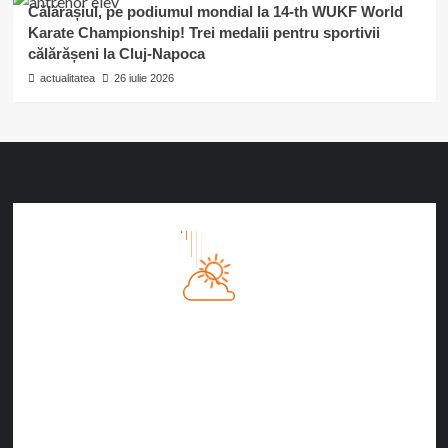
Călărașiul, pe podiumul mondial la 14-th WUKF World
Karate Championship! Trei medalii pentru sportivii
călărășeni la Cluj-Napoca
actualitatea
26 iulie 2026
Călăraşi, RO
4:06 PM
07/08/2026
35
°C
Cer Acoperit De Nori