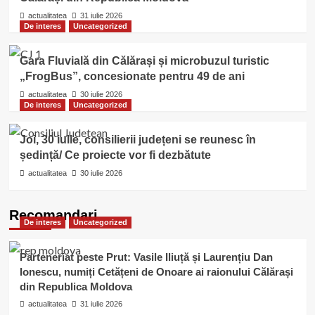
actualitatea
31 iulie 2026
De interes
Uncategorized
Gara Fluvială din Călărași și microbuzul turistic
„FrogBus”, concesionate pentru 49 de ani
actualitatea
30 iulie 2026
De interes
Uncategorized
Joi, 30 iulie, consilierii județeni se reunesc în
ședință/ Ce proiecte vor fi dezbătute
actualitatea
30 iulie 2026
Recomandari
De interes
Uncategorized
Parteneriat peste Prut: Vasile Iliuță și Laurențiu Dan
Ionescu, numiți Cetățeni de Onoare ai raionului Călărași
din Republica Moldova
actualitatea
31 iulie 2026