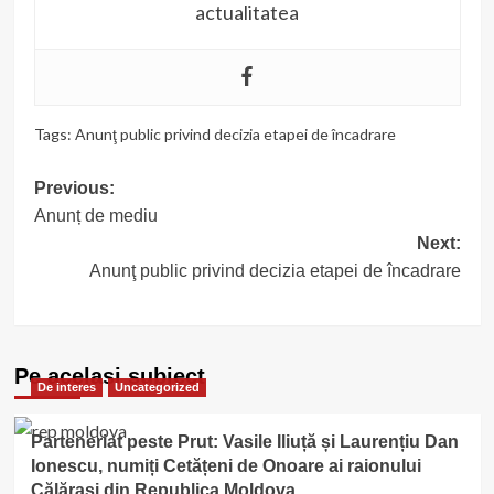
actualitatea
Tags:
Anunţ public privind decizia etapei de încadrare
Post
Previous:
Anunț de mediu
navigation
Next:
Anunţ public privind decizia etapei de încadrare
Pe acelasi subiect
De interes
Uncategorized
Parteneriat peste Prut: Vasile Iliuță și Laurențiu Dan
Ionescu, numiți Cetățeni de Onoare ai raionului
Călărași din Republica Moldova