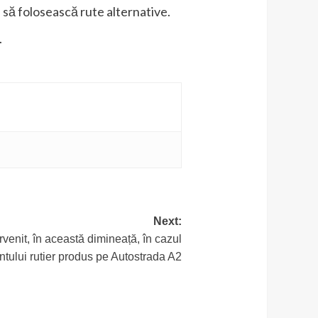
i să folosească rute alternative.
.
Next:
rvenit, în această dimineață, în cazul
ntului rutier produs pe Autostrada A2