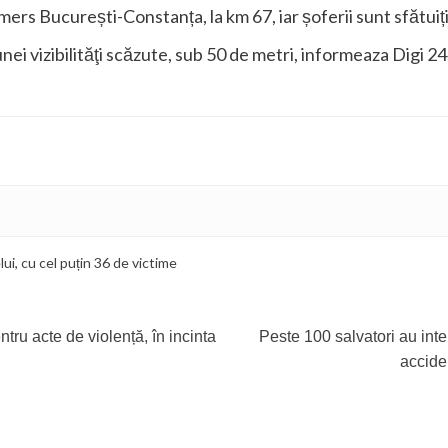
mers București-Constanța, la km 67, iar șoferii sunt sfătuiț
ei vizibilităţi scăzute, sub 50 de metri, informeaza Digi 24
lui
,
cu cel puțin 36 de victime
ntru acte de violență, în incinta
Peste 100 salvatori au inte
accide