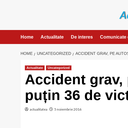
Skip
to
content
Home
Actualitate
De interes
Comunicate 
HOME
UNCATEGORIZED
ACCIDENT GRAV, PE AUTOS
Actualitate
Uncategorized
Accident grav, 
puțin 36 de vic
actualitatea
5 noiembrie 2016