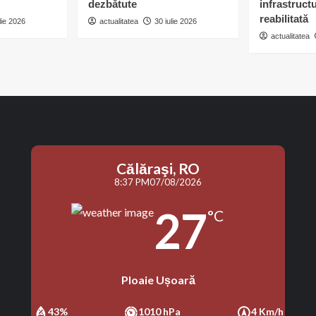
dezbătute
infrastruct
reabilitată
lie 2026
actualitatea
30 iulie 2026
actualitatea
Călăraşi, RO
8:37 PM
07/08/2026
27
°C
Ploaie Ușoară
43%
1010 hPa
4 Km/h