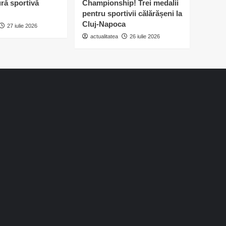
ură sportivă
Championship! Trei medalii
pentru sportivii călărășeni la
Cluj-Napoca
27 iulie 2026
actualitatea
26 iulie 2026