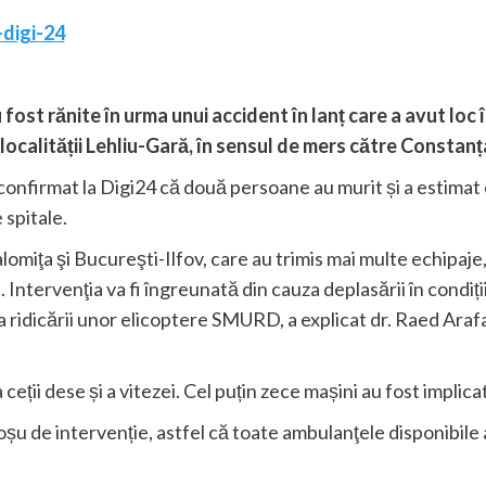
 fost rănite în urma unui accident în lanț care a avut loc
localității Lehliu-Gară, în sensul de mers către Constanț
confirmat la Digi24 că două persoane au murit și a estimat c
 spitale.
alomiţa şi Bucureşti-Ilfov, care au trimis mai multe echipaje
. Intervenţia va fi îngreunată din cauza deplasării în condiții
idicării unor elicoptere SMURD, a explicat dr. Raed Araf
ceții dese și a vitezei. Cel puțin zece mașini au fost implica
oșu de intervenție, astfel că toate ambulanţele disponibile 