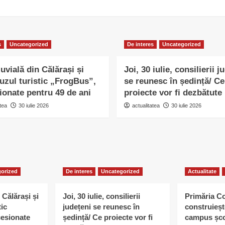
s
Uncategorized
De interes
Uncategorized
uvială din Călărași și
Joi, 30 iulie, consilierii j
uzul turistic „FrogBus”,
se reunesc în ședință/ Ce
ionate pentru 49 de ani
proiecte vor fi dezbătute
tea
30 iulie 2026
actualitatea
30 iulie 2026
orized
De interes
Uncategorized
Actualitate
 Călărași și
Joi, 30 iulie, consilierii
Primăria C
tic
județeni se reunesc în
construieșt
esionate
ședință/ Ce proiecte vor fi
campus șco