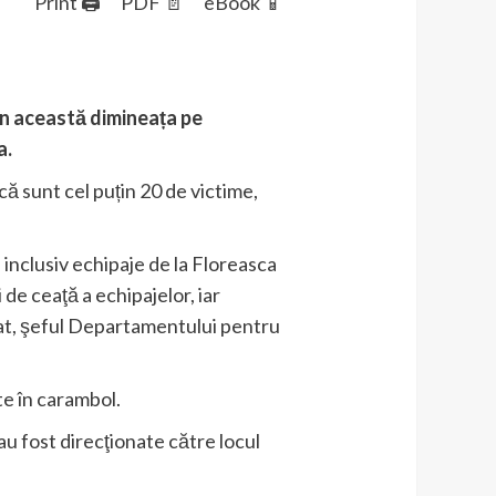
Print 🖨
PDF 📄
eBook 📱
 în această dimineața pe
a.
ă sunt cel puțin 20 de victime,
, inclusiv echipaje de la Floreasca
 de ceaţă a echipajelor, iar
at, şeful Departamentului pentru
te în carambol.
au fost direcţionate către locul