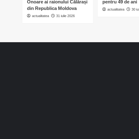
Onoare ai raionului Călărași
pentru 49 de ani
din Republica Moldova
actualitatea
30 iu
actualitatea
31 iulie 2026