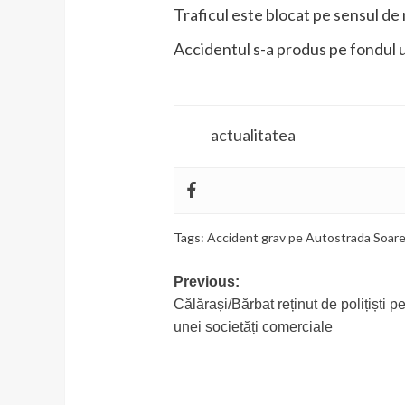
Traficul este blocat pe sensul de 
Accidentul s-a produs pe fondul un
actualitatea
Tags:
Accident grav pe Autostrada Soare
Post
Previous:
Călărași/Bărbat reținut de polițiști pe
navigation
unei societăți comerciale