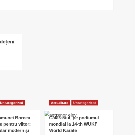
udețeni
Uncategorized
Actualitate
Uncategorized
omunei Borcea
Călărașiul, pe podiumul
e pentru viitor:
mondial la 14-th WUKF
lar modern și
World Karate