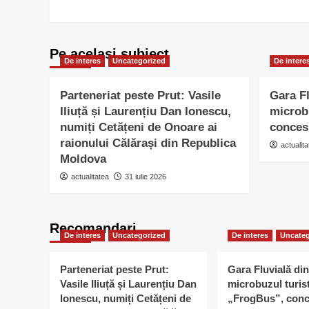
Pe acelasi subiect
De interes
Uncategorized
De intere
Parteneriat peste Prut: Vasile
Gara Fl
Iliuță și Laurențiu Dan Ionescu,
microb
numiți Cetățeni de Onoare ai
conces
raionului Călărași din Republica
actualita
Moldova
actualitatea
31 iulie 2026
Recomandari
De interes
Uncategorized
De interes
Uncateg
Parteneriat peste Prut:
Gara Fluvială din
Vasile Iliuță și Laurențiu Dan
microbuzul turis
Ionescu, numiți Cetățeni de
„FrogBus”, conc