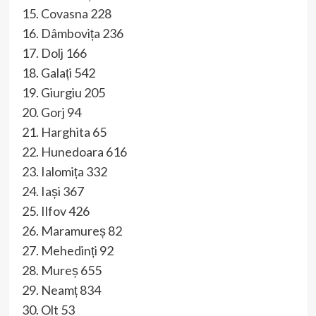
15. Covasna 228
16. Dâmbovița 236
17. Dolj 166
18. Galați 542
19. Giurgiu 205
20. Gorj 94
21. Harghita 65
22. Hunedoara 616
23. Ialomița 332
24. Iași 367
25. Ilfov 426
26. Maramureș 82
27. Mehedinți 92
28. Mureș 655
29. Neamț 834
30. Olt 53