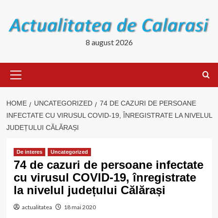
Skip
to
content
8 august 2026
Primary
Menu
HOME
UNCATEGORIZED
74 DE CAZURI DE PERSOANE
INFECTATE CU VIRUSUL COVID-19, ÎNREGISTRATE LA NIVELUL
JUDEȚULUI CĂLĂRAȘI
De interes
Uncategorized
74 de cazuri de persoane infectate
cu virusul COVID-19, înregistrate
la nivelul județului Călărași
actualitatea
18 mai 2020