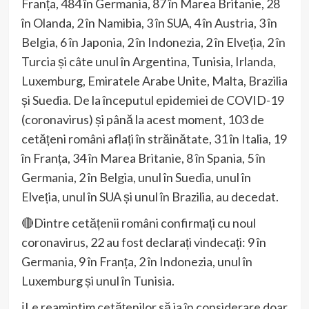
Franța, 484 în Germania, 87 în Marea Britanie, 28
în Olanda, 2 în Namibia, 3 în SUA, 4 în Austria, 3 în
Belgia, 6 în Japonia, 2 în Indonezia, 2 în Elveția, 2 în
Turcia și câte unul în Argentina, Tunisia, Irlanda,
Luxemburg, Emiratele Arabe Unite, Malta, Brazilia
și Suedia. De la începutul epidemiei de COVID-19
(coronavirus) și până la acest moment, 103 de
cetățeni români aflați în străinătate, 31 în Italia, 19
în Franța, 34 în Marea Britanie, 8 în Spania, 5 în
Germania, 2 în Belgia, unul în Suedia, unul în
Elveția, unul în SUA și unul în Brazilia, au decedat.
🔴Dintre cetățenii români confirmați cu noul
coronavirus, 22 au fost declarați vindecați: 9 în
Germania, 9 în Franța, 2 în Indonezia, unul în
Luxemburg și unul în Tunisia.
ℹ️Le reamintim cetățenilor să ia în considerare doar