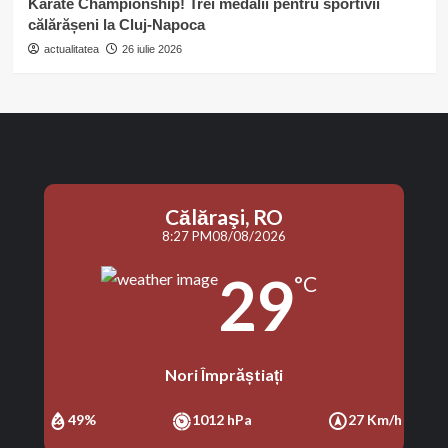
Karate Championship! Trei medalii pentru sportivii
călărășeni la Cluj-Napoca
actualitatea
26 iulie 2026
Călăraşi, RO
8:27 PM
08/08/2026
29
°C
Nori Împrăștiați
49%
1012 hPa
27 Km/h