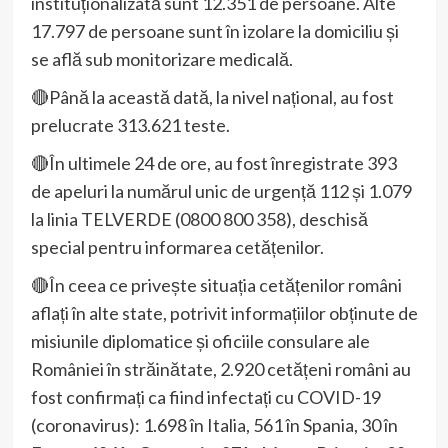
instituționalizată sunt 12.351 de persoane. Alte
17.797 de persoane sunt în izolare la domiciliu și
se află sub monitorizare medicală.
🔴Până la această dată, la nivel național, au fost
prelucrate 313.621 teste.
🔴În ultimele 24 de ore, au fost înregistrate 393
de apeluri la numărul unic de urgență 112 și 1.079
la linia TELVERDE (0800 800 358), deschisă
special pentru informarea cetățenilor.
🔴În ceea ce privește situația cetățenilor români
aflați în alte state, potrivit informațiilor obținute de
misiunile diplomatice și oficiile consulare ale
României în străinătate, 2.920 cetățeni români au
fost confirmați ca fiind infectați cu COVID-19
(coronavirus): 1.698 în Italia, 561 în Spania, 30 în