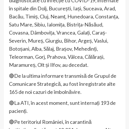
diagnosticate cu infecție cu COVID-19, internate
în spitale din Dolj, București, Iași, Suceava, Arad,
Bacău, Timiș, Cluj, Neamț, Hunedoara, Constanța,
Satu Mare, Sibiu, Ialomița, Bistrița-Năsăud,
Covasna, Dâmbovița, Vrancea, Galați, Caraș-
Severin, Mureș, Giurgiu, Bihor, Argeș, Vaslui,
Botoșani, Alba, Sălaj, Brașov, Mehedinți,
Teleorman, Gorj, Prahova, Vâlcea, Călărași,
Maramureș, Olt și Ilfov, au decedat.
🔴De la ultima informare transmisă de Grupul de
Comunicare Strategică, au fost înregistrate alte
165 de noi cazuri de îmbolnăvire.
🔴La ATI, în acest moment, sunt internați 193 de
pacienți.
🔴Pe teritoriul României, în carantină