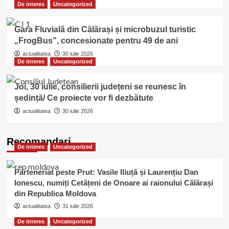
De interes
Uncategorized
Gara Fluvială din Călărași și microbuzul turistic
„FrogBus”, concesionate pentru 49 de ani
actualitatea
30 iulie 2026
De interes
Uncategorized
Joi, 30 iulie, consilierii județeni se reunesc în
ședință/ Ce proiecte vor fi dezbătute
actualitatea
30 iulie 2026
Recomandari
De interes
Uncategorized
Parteneriat peste Prut: Vasile Iliuță și Laurențiu Dan
Ionescu, numiți Cetățeni de Onoare ai raionului Călărași
din Republica Moldova
actualitatea
31 iulie 2026
De interes
Uncategorized