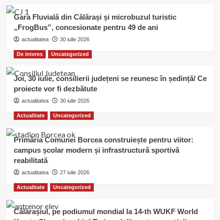
Gara Fluvială din Călărași și microbuzul turistic
„FrogBus”, concesionate pentru 49 de ani
actualitatea
30 iulie 2026
De interes
Uncategorized
Joi, 30 iulie, consilierii județeni se reunesc în ședință/ Ce
proiecte vor fi dezbătute
actualitatea
30 iulie 2026
Actualitate
Uncategorized
Primăria Comunei Borcea construiește pentru viitor:
campus școlar modern și infrastructură sportivă
reabilitată
actualitatea
27 iulie 2026
Actualitate
Uncategorized
Călărașiul, pe podiumul mondial la 14-th WUKF World