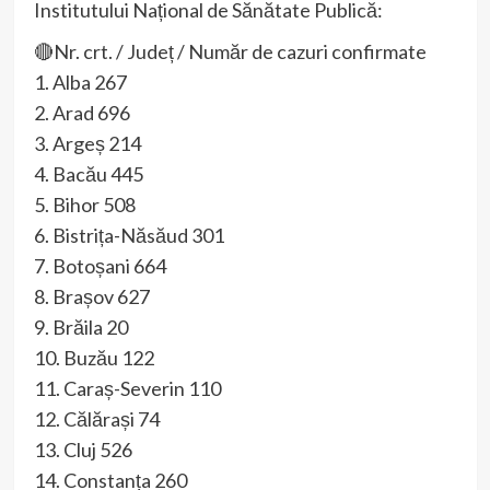
Institutului Național de Sănătate Publică:
🔴Nr. crt. / Județ / Număr de cazuri confirmate
1. Alba 267
2. Arad 696
3. Argeș 214
4. Bacău 445
5. Bihor 508
6. Bistrița-Năsăud 301
7. Botoșani 664
8. Brașov 627
9. Brăila 20
10. Buzău 122
11. Caraș-Severin 110
12. Călărași 74
13. Cluj 526
14. Constanța 260