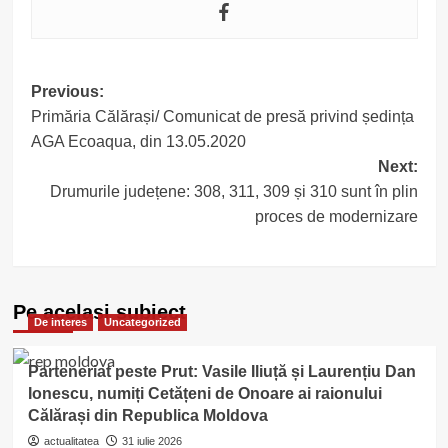
Post
Previous:
Primăria Călărași/ Comunicat de presă privind ședința
navigation
AGA Ecoaqua, din 13.05.2020
Next:
Drumurile județene: 308, 311, 309 și 310 sunt în plin
proces de modernizare
Pe acelasi subiect
De interes
Uncategorized
Parteneriat peste Prut: Vasile Iliuță și Laurențiu Dan
Ionescu, numiți Cetățeni de Onoare ai raionului
Călărași din Republica Moldova
actualitatea
31 iulie 2026