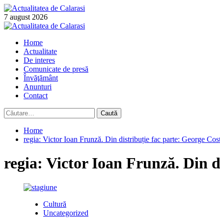
Skip
to
7 august 2026
content
Primary
Menu
Home
Actualitate
De interes
Comunicate de presă
Învăţământ
Anunturi
Contact
Caută
după:
Home
regia: Victor Ioan Frunză. Din distribuție fac parte: George Cos
regia: Victor Ioan Frunză. Din d
Cultură
Uncategorized