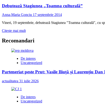
Debutează Stagiunea „Toamna culturală”
Anna-Maria Gonciu
17 septembrie 2014
Vineri, 19 septembrie, debutează Stagiunea "Toamna culturală", cu spe
Read
Citeste mai mult
more
about
Recomandari
Debutează
Stagiunea
„Toamna
culturală”
De interes
Uncategorized
Parteneriat peste Prut: Vasile Iliuță și Laurențiu Da
actualitatea
31 iulie 2026
De interes
Uncategorized