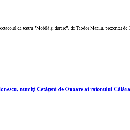
ctacolul de teatru "Mobilă și durere", de Teodor Mazilu, prezentat de C
n Ionescu, numiți Cetățeni de Onoare ai raionului Călă