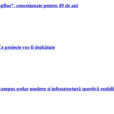
ogBus”, concesionate pentru 49 de ani
 Ce proiecte vor fi dezbătute
ampus școlar modern și infrastructură sportivă reabili