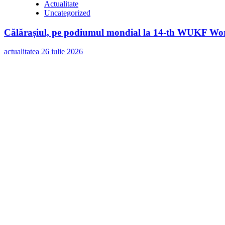
Actualitate
Uncategorized
Călărașiul, pe podiumul mondial la 14-th WUKF Worl
actualitatea
26 iulie 2026