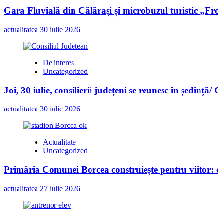
Gara Fluvială din Călărași și microbuzul turistic „Fr
actualitatea
30 iulie 2026
De interes
Uncategorized
Joi, 30 iulie, consilierii județeni se reunesc în ședință/
actualitatea
30 iulie 2026
Actualitate
Uncategorized
Primăria Comunei Borcea construiește pentru viitor: c
actualitatea
27 iulie 2026