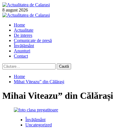
Skip
to
8 august 2026
content
Primary
Menu
Home
Actualitate
De interes
Comunicate de presă
Învăţământ
Anunturi
Contact
Caută
după:
Home
Mihai Viteazu” din Călărași
Mihai Viteazu” din Călărași
Învăţământ
Uncategorized