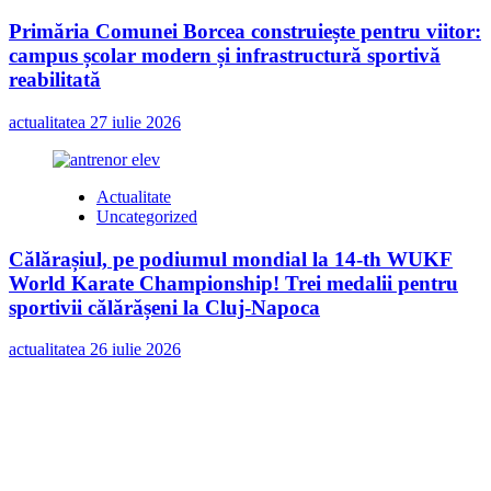
Primăria Comunei Borcea construiește pentru viitor:
campus școlar modern și infrastructură sportivă
reabilitată
actualitatea
27 iulie 2026
Actualitate
Uncategorized
Călărașiul, pe podiumul mondial la 14-th WUKF
World Karate Championship! Trei medalii pentru
sportivii călărășeni la Cluj-Napoca
actualitatea
26 iulie 2026