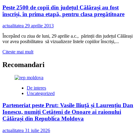
Peste 2500 de copii din județul Călărași au fost
înscriși, în prima etapă, pentru clasa pregătitoare
actualitatea
29 aprilie 2013
Începând cu ziua de luni, 29 aprilie a.c., părinții din județul Călărași
vor avea posibilitatea să vizualizeze listele copiilor înscriși,...
Read
Citeste mai mult
more
about
Recomandari
Peste
2500
de
copii
De interes
din
Uncategorized
județul
Călărași
Parteneriat peste Prut: Vasile Iliuță și Laurențiu Dan
au
Ionescu, numiți Cetățeni de Onoare ai raionului
fost
înscriși,
Călărași din Republica Moldova
în
prima
actualitatea
31 iulie 2026
etapă,