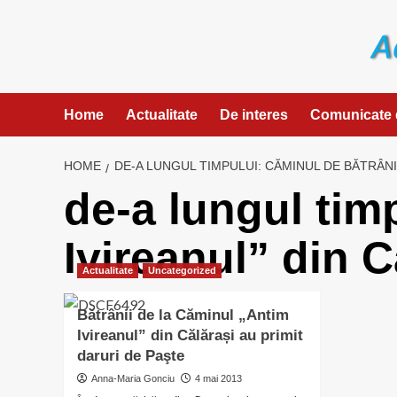
Skip
to
content
Home
Actualitate
De interes
Comunicate 
HOME
DE-A LUNGUL TIMPULUI: CĂMINUL DE BĂTRÂNI 
de-a lungul tim
Ivireanul” din C
Actualitate
Uncategorized
Bătrânii de la Căminul „Antim
Ivireanul” din Călărași au primit
daruri de Paşte
Anna-Maria Gonciu
4 mai 2013