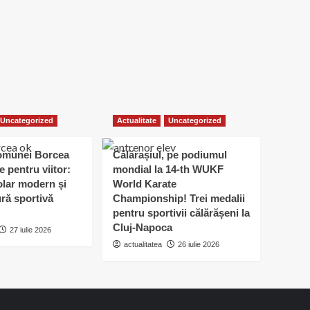
Uncategorized
Actualitate
Uncategorized
omunei Borcea
Călărașiul, pe podiumul
e pentru viitor:
mondial la 14-th WUKF
lar modern și
World Karate
ură sportivă
Championship! Trei medalii
pentru sportivii călărășeni la
Cluj-Napoca
27 iulie 2026
actualitatea
26 iulie 2026