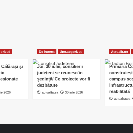
orized
De interes
Uncategorized
Actualitate
 Călărași și
Joi, 30 iulie, consilierii
Primăria C
tic
județeni se reunesc în
construieșt
esionate
ședință/ Ce proiecte vor fi
campus șco
dezbătute
infrastruct
reabilitată
lie 2026
actualitatea
30 iulie 2026
actualitatea