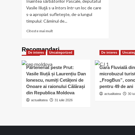
Înaintea sărbătorilor Pascale, deputatul
Vasile Iliuţă s-a întors într-un loc de care
s-a apropiat sufleteşte, de-a lungul
timpului: Căminul de...
Read
Citeste mai mult
more
about
Bătrânii
Recomandari
De interes
Uncategorized
de
De interes
Uncateg
la
Căminul
Parteneriat peste Prut:
Gara Fluvială din
„Antim
Vasile Iliuță și Laurențiu Dan
microbuzul turis
Ivireanul”
Ionescu, numiți Cetățeni de
„FrogBus”, conc
din
Onoare ai raionului Călărași
pentru 49 de ani
Călărași
din Republica Moldova
au
actualitatea
30 iu
primit
actualitatea
31 iulie 2026
daruri
de
Paşte