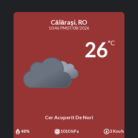
Călăraşi, RO
10:46 PM
07/08/2026
26
°C
Cer Acoperit De Nori
48%
1010 hPa
3 Km/h