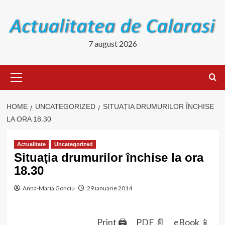
Skip
to
content
7 august 2026
Primary
Menu
HOME
UNCATEGORIZED
SITUAȚIA DRUMURILOR ÎNCHISE
LA ORA 18.30
Actualitate
Uncategorized
Situația drumurilor închise la ora
18.30
Anna-Maria Gonciu
29 ianuarie 2014
Print 🖨
PDF 📄
eBook 📱