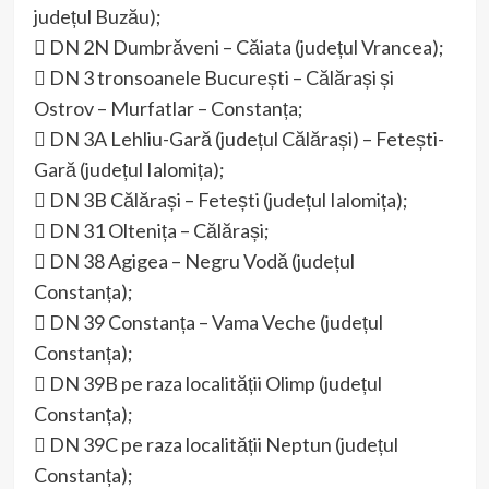
județul Buzău);
 DN 2N Dumbrăveni – Căiata (județul Vrancea);
 DN 3 tronsoanele București – Călărași și
Ostrov – Murfatlar – Constanța;
 DN 3A Lehliu-Gară (județul Călărași) – Fetești-
Gară (județul Ialomița);
 DN 3B Călărași – Fetești (județul Ialomița);
 DN 31 Oltenița – Călărași;
 DN 38 Agigea – Negru Vodă (județul
Constanța);
 DN 39 Constanța – Vama Veche (județul
Constanța);
 DN 39B pe raza localității Olimp (județul
Constanța);
 DN 39C pe raza localității Neptun (județul
Constanța);