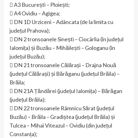
 A3 București – Ploiești;
 A4 Ovidiu – Agigea;
 DN 1D Urziceni – Adâncata (de la limita cu
județul Prahova);
 DN 2 tronsoanele Sinești – Ciocârlia (în județul
Ialomița) și Buzău – Mihăilești – Gologanu (în
județul Buzău);
 DN 21 tronsoanele Călărași – Drajna Nouă
(județul Călărași) și Bărăganu (județul Brăila) –
Brăila;
 DN 21A Țăndărei (județul Ialomița) – Bărăgan
(județul Brăila);
 DN 22 tronsoanele Râmnicu Sărat (județul
Buzău) – Brăila – Gradiștea (județul Brăila) și
Tulcea – Mihai Viteazul – Ovidiu (din județul
Constanța);