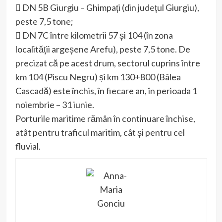
 DN 5B Giurgiu – Ghimpați (din județul Giurgiu),
peste 7,5 tone;
 DN 7C între kilometrii 57 și 104 (în zona
localității argeșene Arefu), peste 7,5 tone. De
precizat că pe acest drum, sectorul cuprins între
km 104 (Piscu Negru) și km 130+800 (Bâlea
Cascadă) este închis, în fiecare an, în perioada 1
noiembrie – 31 iunie.
Porturile maritime rămân în continuare închise,
atât pentru traficul maritim, cât și pentru cel
fluvial.