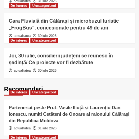
actualitatea
31 iulie 2026
De interes
Uncategorized
Gara Fluvială din Călărași și microbuzul turistic
„FrogBus”, concesionate pentru 49 de ani
actualitatea
30 iulie 2026
De interes
Uncategorized
Joi, 30 iulie, consilierii județeni se reunesc în
ședință/ Ce proiecte vor fi dezbătute
actualitatea
30 iulie 2026
Recomandari
De interes
Uncategorized
Parteneriat peste Prut: Vasile Iliuță și Laurențiu Dan
Ionescu, numiți Cetățeni de Onoare ai raionului Călărași
din Republica Moldova
actualitatea
31 iulie 2026
De interes
Uncategorized