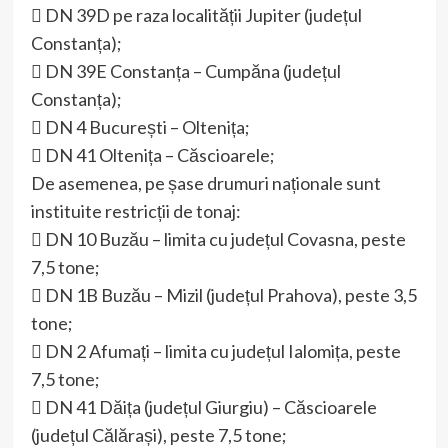
 DN 39D pe raza localității Jupiter (județul
Constanța);
 DN 39E Constanța – Cumpăna (județul
Constanța);
 DN 4 București – Oltenița;
 DN 41 Oltenița – Căscioarele;
De asemenea, pe șase drumuri naționale sunt
instituite restricții de tonaj:
 DN 10 Buzău – limita cu județul Covasna, peste
7,5 tone;
 DN 1B Buzău – Mizil (județul Prahova), peste 3,5
tone;
 DN 2 Afumați – limita cu județul Ialomița, peste
7,5 tone;
 DN 41 Dăița (județul Giurgiu) – Căscioarele
(județul Călărași), peste 7,5 tone;