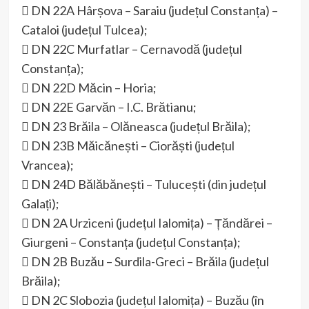
 DN 22A Hârșova – Saraiu (județul Constanța) –
Cataloi (județul Tulcea);
 DN 22C Murfatlar – Cernavodă (județul
Constanța);
 DN 22D Măcin – Horia;
 DN 22E Garvăn – I.C. Brătianu;
 DN 23 Brăila – Olăneasca (județul Brăila);
 DN 23B Măicănești – Ciorăști (județul
Vrancea);
 DN 24D Bălăbănești – Tulucești (din județul
Galați);
 DN 2A Urziceni (județul Ialomița) – Țăndărei –
Giurgeni – Constanța (județul Constanța);
 DN 2B Buzău – Surdila-Greci – Brăila (județul
Brăila);
 DN 2C Slobozia (județul Ialomița) – Buzău (în