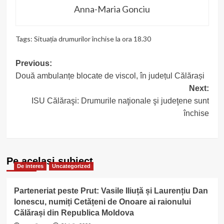
Anna-Maria Gonciu
Tags:
Situația drumurilor închise la ora 18.30
Post
Previous:
Două ambulanțe blocate de viscol, în județul Călărași
navigation
Next:
ISU Călăraşi: Drumurile naţionale şi judeţene sunt
închise
Pe acelasi subiect
De interes
Uncategorized
Parteneriat peste Prut: Vasile Iliuță și Laurențiu Dan
Ionescu, numiți Cetățeni de Onoare ai raionului
Călărași din Republica Moldova