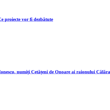
 Ce proiecte vor fi dezbătute
n Ionescu, numiți Cetățeni de Onoare ai raionului Călă