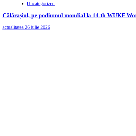
Uncategorized
Călărașiul, pe podiumul mondial la 14-th WUKF Worl
actualitatea
26 iulie 2026