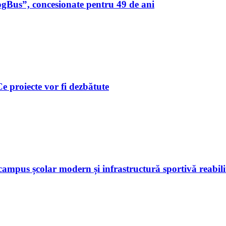
ogBus”, concesionate pentru 49 de ani
 Ce proiecte vor fi dezbătute
ampus școlar modern și infrastructură sportivă reabili