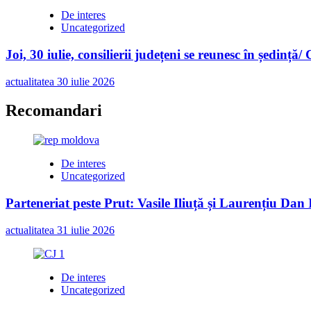
De interes
Uncategorized
Joi, 30 iulie, consilierii județeni se reunesc în ședință/
actualitatea
30 iulie 2026
Recomandari
De interes
Uncategorized
Parteneriat peste Prut: Vasile Iliuță și Laurențiu Da
actualitatea
31 iulie 2026
De interes
Uncategorized