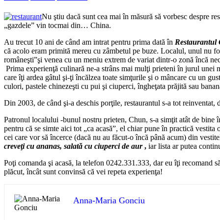
Nu ştiu dacă sunt cea mai în măsură să vorbesc despre resta
„gazdele” vin tocmai din… China.
Au trecut 10 ani de când am intrat pentru prima dată în
Restaurantul 
că acolo eram primită mereu cu zâmbetul pe buze. Localul, unul nu foart
româneşti”şi venea cu un meniu extrem de variat dintr-o zonă încă ne
Prima experienţă culinară ne-a strâns mai mulţi prieteni în jurul unei
care îţi ardea gâtul şi-ţi încălzea toate simţurile şi o mâncare cu un g
culori, pastele chinezeşti cu pui şi ciuperci, îngheţata prăjită sau ban
Din 2003, de când şi-a deschis porţile, restaurantul s-a tot reinventat, d
Patronul localului -bunul nostru prieten, Chun, s-a simţit atât de bine î
pentru că se simte aici tot „ca acasă”, el chiar pune în practică vesti
cei care vor să încerce (dacă nu au făcut-o încă până acum) din vestite
creveţi cu ananas, salată cu ciuperci de aur
,
iar lista ar putea conti
Poţi comanda şi acasă, la telefon 0242.331.333, dar eu îţi recomand să 
plăcut, încât sunt convinsă că vei repeta experienţa!
Anna-Maria Gonciu