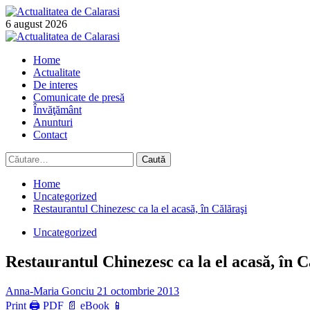
Skip
to
6 august 2026
content
Primary
Menu
Home
Actualitate
De interes
Comunicate de presă
Învăţământ
Anunturi
Contact
Caută
după:
Home
Uncategorized
Restaurantul Chinezesc ca la el acasă, în Călăraşi
Uncategorized
Restaurantul Chinezesc ca la el acasă, în C
Anna-Maria Gonciu
21 octombrie 2013
Print 🖨
PDF 📄
eBook 📱