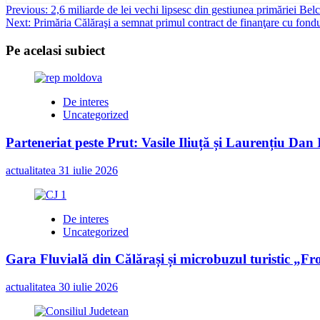
Post
Previous:
2,6 miliarde de lei vechi lipsesc din gestiunea primăriei Bel
Next:
Primăria Călăraşi a semnat primul contract de finanţare cu fondur
navigation
Pe acelasi subiect
De interes
Uncategorized
Parteneriat peste Prut: Vasile Iliuță și Laurențiu Da
actualitatea
31 iulie 2026
De interes
Uncategorized
Gara Fluvială din Călărași și microbuzul turistic „Fr
actualitatea
30 iulie 2026