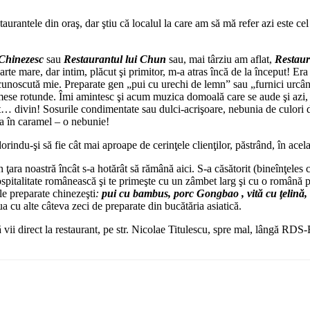
urantele din oraş, dar ştiu că localul la care am să mă refer azi este c
Chinezesc
sau
Restaurantul lui Chun
sau, mai târziu am aflat,
Restaur
e mare, dar intim, plăcut şi primitor, m-a atras încă de la început! Era
cunoscută mie. Preparate gen
„pui cu urechi de lemn” sau „furnici urcân
 mese rotunde. Îmi amintesc şi acum muzica domoală care se aude şi azi, 
ust… divin! Sosurile condimentate sau dulci-acrişoare, nebunia de culori d
ana în caramel – o nebunie!
orindu-şi să fie cât mai aproape de cerinţele clienţilor, păstrând, în acel
n ţara noastră încât s-a hotărât să rămână aici. S-a căsătorit (bineînţele
ta ospitalitate românească şi te primeşte cu un zâmbet larg şi cu o român
le preparate chinezeşti
:
pui cu bambus, porc Gongbao , vită cu ţelină, r
nua cu alte câteva zeci de preparate din bucătăria asiatică.
vii direct la restaurant, pe str. Nicolae Titulescu, spre mal, lângă RDS-