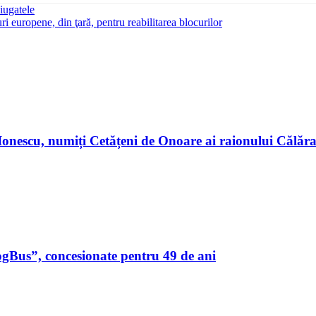
ciugatele
i europene, din ţară, pentru reabilitarea blocurilor
n Ionescu, numiți Cetățeni de Onoare ai raionului Călă
ogBus”, concesionate pentru 49 de ani