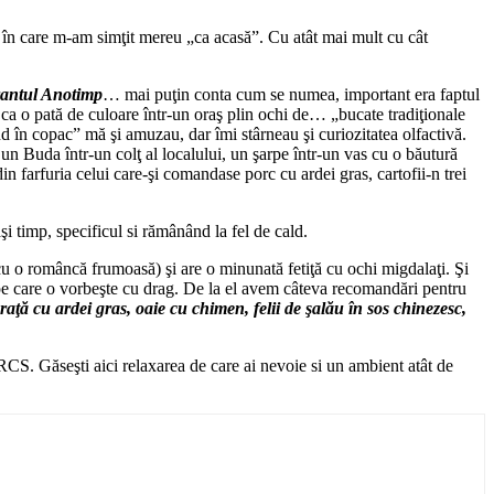
el în care m-am simţit mereu „ca acasă”. Cu atât mai mult cu cât
antul Anotimp
… mai puţin conta cum se numea, important era faptul
 ca o pată de culoare într-un oraş plin ochi de… „bucate tradiţionale
d în copac” mă şi amuzau, dar îmi stârneau şi curiozitatea olfactivă.
un Buda într-un colţ al localului, un şarpe într-un vas cu o băutură
in farfuria celui care-şi comandase porc cu ardei gras, cartofii-n trei
aşi timp, specificul si rămânând la fel de cald.
s cu o româncă frumoasă) şi are o minunată fetiţă cu ochi migdalaţi. Şi
ă pe care o vorbeşte cu drag. De la el avem câteva recomandări pentru
aţă cu ardei gras, oaie cu chimen, felii de şalău în sos chinezesc,
RCS. Găseşti aici relaxarea de care ai nevoie si un ambient atât de