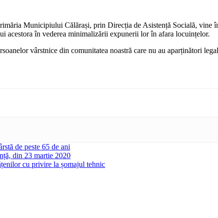
rimăria Municipiului Călărași, prin Direcția de Asistență Socială, vine în
lui acestora în vederea minimalizării expunerii lor în afara locuințelor.
ersoanelor vârstnice din comunitatea noastră care nu au aparținători lega
ârstă de peste 65 de ani
nță, din 23 martie 2020
nilor cu privire la șomajul tehnic