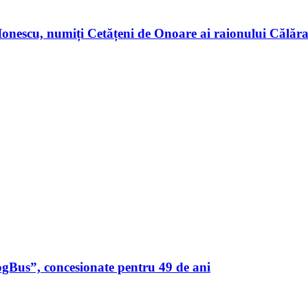
n Ionescu, numiți Cetățeni de Onoare ai raionului Călă
ogBus”, concesionate pentru 49 de ani