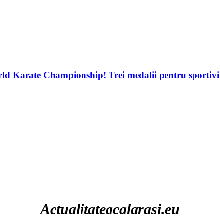
d Karate Championship! Trei medalii pentru sportivii
Actualitateacalarasi.eu