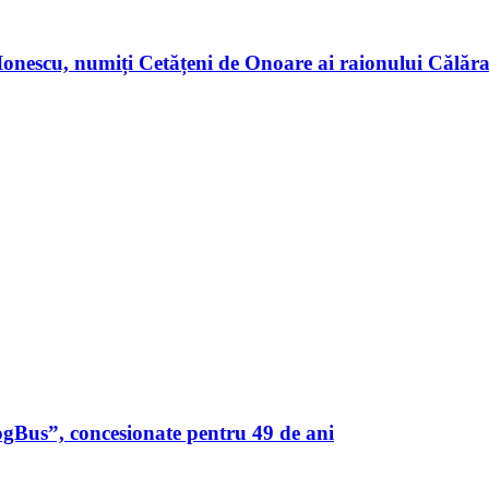
n Ionescu, numiți Cetățeni de Onoare ai raionului Călă
ogBus”, concesionate pentru 49 de ani