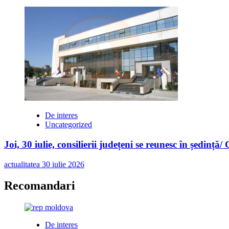
De interes
Uncategorized
Joi, 30 iulie, consilierii județeni se reunesc în ședință/
actualitatea
30 iulie 2026
Recomandari
De interes