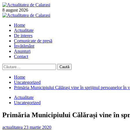
Skip
to
8 august 2026
content
Primary
Menu
Home
Actualitate
De interes
Comunicate de presă
Învăţământ
Anunturi
Contact
Caută
după:
Home
Uncategorized
Primăria Municipiului Călărași vine în sprijinul persoanelor în v
Actualitate
Uncategorized
Primăria Municipiului Călărași vine în spri
actualitatea
23 martie 2020