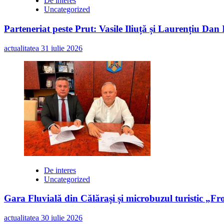
De interes
Uncategorized
Parteneriat peste Prut: Vasile Iliuță și Laurențiu Da
actualitatea
31 iulie 2026
De interes
Uncategorized
Gara Fluvială din Călărași și microbuzul turistic „Fr
actualitatea
30 iulie 2026