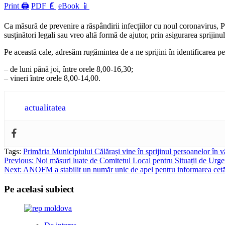
Print 🖨
PDF 📄
eBook 📱
Ca măsură de prevenire a răspândirii infecțiilor cu noul coronavirus, P
susținători legali sau vreo altă formă de ajutor, prin asigurarea sprijinu
Pe această cale, adresăm rugămintea de a ne sprijini în identificarea p
– de luni până joi, între orele 8,00-16,30;
– vineri între orele 8,00-14,00.
actualitatea
Tags:
Primăria Municipiului Călărași vine în sprijinul persoanelor în v
Post
Previous:
Noi măsuri luate de Comitetul Local pentru Situații de Urge
Next:
ANOFM a stabilit un număr unic de apel pentru informarea cetățe
navigation
Pe acelasi subiect