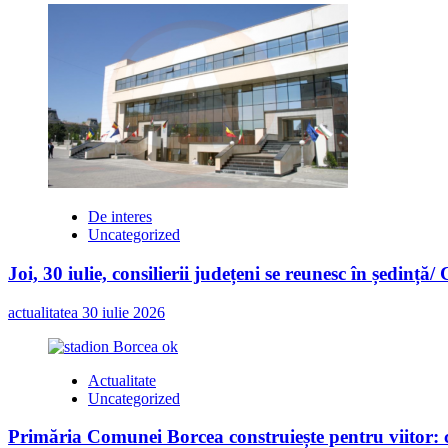
De interes
Uncategorized
Joi, 30 iulie, consilierii județeni se reunesc în ședință/
actualitatea
30 iulie 2026
Actualitate
Uncategorized
Primăria Comunei Borcea construiește pentru viitor: c