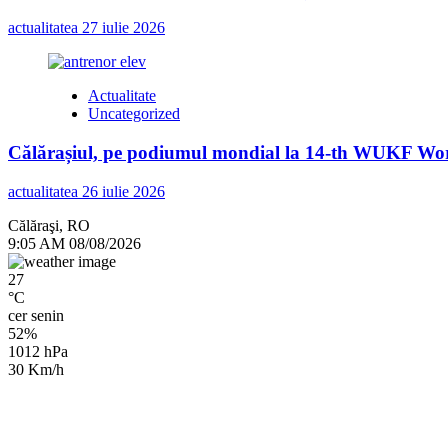
actualitatea
27 iulie 2026
Actualitate
Uncategorized
Călărașiul, pe podiumul mondial la 14-th WUKF Worl
actualitatea
26 iulie 2026
Călăraşi, RO
9:05 AM
08/08/2026
27
°C
cer senin
52%
1012 hPa
30 Km/h