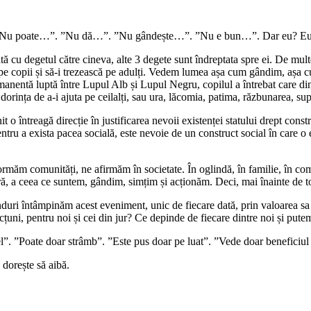
Nu poate…”. ”Nu dă…”. ”Nu gândește…”. ”Nu e bun…”. Dar eu? Eu
 cu degetul către cineva, alte 3 degete sunt îndreptata spre ei. De multe
 pe copii și să-i trezească pe adulți. Vedem lumea așa cum gândim, așa 
nentă luptă între Lupul Alb și Lupul Negru, copilul a întrebat care dintr
dorința de a-i ajuta pe ceilalți, sau ura, lăcomia, patima, răzbunarea, su
o întreagă direcție în justificarea nevoii existenței statului drept constr
ntru a exista pacea socială, este nevoie de un construct social în care o en
rmăm comunități, ne afirmăm în societate. În oglindă, în familie, în comu
stră, a ceea ce suntem, gândim, simțim și acționăm. Deci, mai înainte de to
nduri întâmpinăm acest eveniment, unic de fiecare dată, prin valoarea sa
cțuni, pentru noi și cei din jur? Ce depinde de fiecare dintre noi și put
el”. ”Poate doar strâmb”. ”Este pus doar pe luat”. ”Vede doar beneficiu
 dorește să aibă.