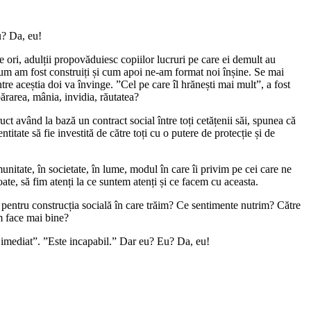
? Da, eu!
 ori, adulții propovăduiesc copiilor lucruri pe care ei demult au
cum am fost construiți și cum apoi ne-am format noi înșine. Se mai
e aceștia doi va învinge. ”Cel pe care îl hrănești mai mult”, a fost
părarea, mânia, invidia, răutatea?
uct având la bază un contract social între toți cetățenii săi, spunea că
titate să fie investită de către toți cu o putere de protecție și de
nitate, în societate, în lume, modul în care îi privim pe cei care ne
ate, să fim atenți la ce suntem atenți și ce facem cu aceasta.
 pentru construcția socială în care trăim? Ce sentimente nutrim? Către
em face mai bine?
l imediat”. ”Este incapabil.” Dar eu? Eu? Da, eu!