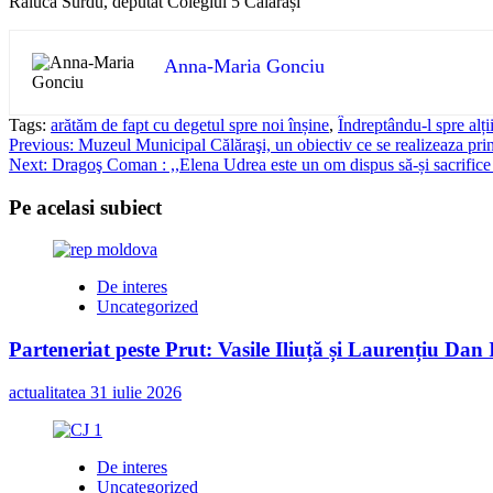
Raluca Surdu, deputat Colegiul 5 Călărași
Anna-Maria Gonciu
Tags:
arătăm de fapt cu degetul spre noi înșine
,
Îndreptându-l spre alți
Post
Previous:
Muzeul Municipal Călăraşi, un obiectiv ce se realizeaza prin
Next:
Dragoş Coman : ,,Elena Udrea este un om dispus să-și sacrifice v
navigation
Pe acelasi subiect
De interes
Uncategorized
Parteneriat peste Prut: Vasile Iliuță și Laurențiu Da
actualitatea
31 iulie 2026
De interes
Uncategorized