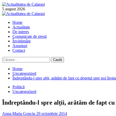
Skip
to
5 august 2026
content
Primary
Menu
Home
Actualitate
De interes
Comunicate de presă
Învăţământ
Anunturi
Contact
Caută
după:
Home
Uncategorized
Îndreptându-l spre alții, arătăm de fapt cu degetul spre noi înșin
Politică
Uncategorized
Îndreptându-l spre alții, arătăm de fapt cu 
Anna-Maria Gonciu
29 octombrie 2014