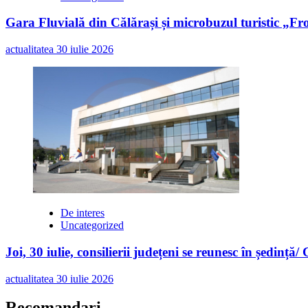
Gara Fluvială din Călărași și microbuzul turistic „Fr
actualitatea
30 iulie 2026
De interes
Uncategorized
Joi, 30 iulie, consilierii județeni se reunesc în ședință/
actualitatea
30 iulie 2026
Recomandari