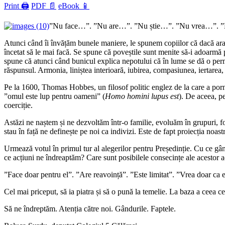
Print 🖨
PDF 📄
eBook 📱
”Nu face…”. ”Nu are…”. ”Nu știe…”. ”Nu vrea…”. ”
Atunci când îi învățăm bunele maniere, le spunem copiilor că dacă arată
încetat să le mai facă. Se spune că poveștile sunt menite să-i adoarmă
spune că atunci când bunicul explica nepotului că în lume se dă o perma
răspunsul. Armonia, liniștea interioară, iubirea, compasiunea, iertarea, 
Pe la 1600, Thomas Hobbes, un filosof politic englez de la care a pornit 
”omul este lup pentru oameni” (
Homo homini lupus est
). De aceea, pe
coerciție.
Astăzi ne naștem și ne dezvoltăm într-o familie, evoluăm în grupuri, fo
stau în față ne definește pe noi ca indivizi. Este de fapt proiecția noa
Urmează votul în primul tur al alegerilor pentru Președinție. Cu ce gâ
ce acțiuni ne îndreaptăm? Care sunt posibilele consecințe ale acestor a
”Face doar pentru el”. ”Are reavoință”. ”Este limitat”. ”Vrea doar ca 
Cel mai priceput, să ia piatra și să o pună la temelie. La baza a ceea ce
Să ne îndreptăm. Atenția către noi. Gândurile. Faptele.