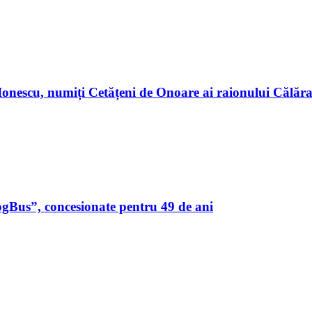
n Ionescu, numiți Cetățeni de Onoare ai raionului Călă
ogBus”, concesionate pentru 49 de ani