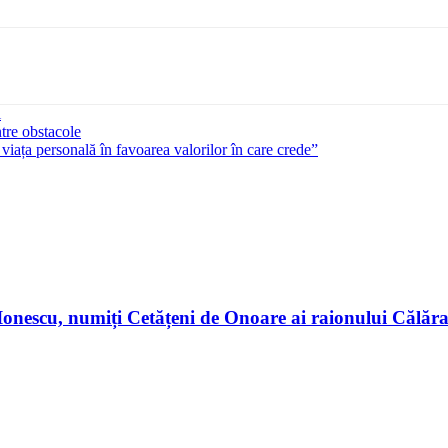
i
tre obstacole
iața personală în favoarea valorilor în care crede”
n Ionescu, numiți Cetățeni de Onoare ai raionului Călă