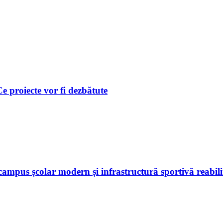
 Ce proiecte vor fi dezbătute
ampus școlar modern și infrastructură sportivă reabili