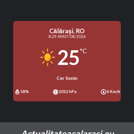
Călăraşi, RO
8:29 AM
07/08/2026
25
°C
Cer Senin
58%
1012 hPa
6 Km/h
Actualitateacalarasi.eu