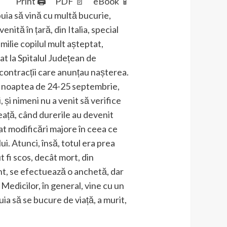
Print 🖨
PDF 📄
eBook 📱
uia să vină cu multă bucurie,
nită în țară, din Italia, special
milie copilul mult așteptat,
at la Spitalul Județean de
contracții care anunțau nașterea.
în noaptea de 24-25 septembrie,
 și nimeni nu a venit să verifice
eață, când durerile au devenit
at modificări majore în ceea ce
ui. Atunci, însă, totul era prea
t fi scos, decât mort, din
t, se efectuează o anchetă, dar
Medicilor, în general, vine cu un
ia să se bucure de viață, a murit,