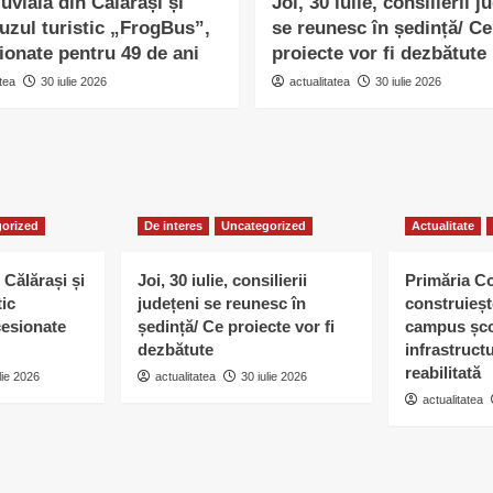
uvială din Călărași și
Joi, 30 iulie, consilierii j
uzul turistic „FrogBus”,
se reunesc în ședință/ Ce
ionate pentru 49 de ani
proiecte vor fi dezbătute
tea
30 iulie 2026
actualitatea
30 iulie 2026
orized
De interes
Uncategorized
Actualitate
 Călărași și
Joi, 30 iulie, consilierii
Primăria C
tic
județeni se reunesc în
construieșt
esionate
ședință/ Ce proiecte vor fi
campus șco
dezbătute
infrastruct
reabilitată
lie 2026
actualitatea
30 iulie 2026
actualitatea