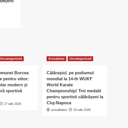
udețeni
Uncategorized
Actualitate
Uncategorized
omunei Borcea
Călărașiul, pe podiumul
e pentru viitor:
mondial la 14-th WUKF
lar modern și
World Karate
ură sportivă
Championship! Trei medalii
pentru sportivii călărășeni la
Cluj-Napoca
27 iulie 2026
actualitatea
26 iulie 2026