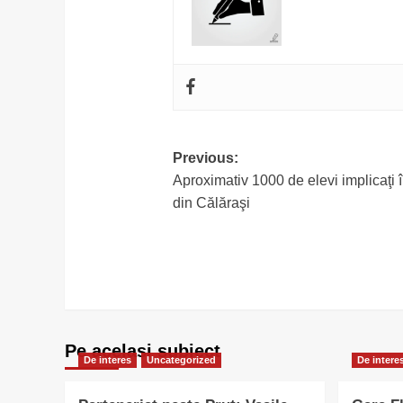
Post
Previous:
Aproximativ 1000 de elevi implicaţi în
navigation
din Călăraşi
Pe acelasi subiect
De interes
Uncategorized
De intere