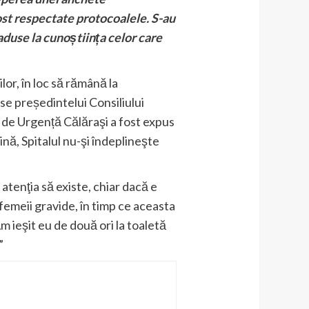
fost respectate protocoalele. S-au
aduse la cunoștiința celor care
lor, în loc să rămână la
ise președintelui Consiliului
n de Urgență Călăraşi a fost expus
ină, Spitalul nu-şi îndeplineşte
atenţia să existe, chiar dacă e
femeii gravide, în timp ce aceasta
 ieşit eu de două ori la toaletă
”