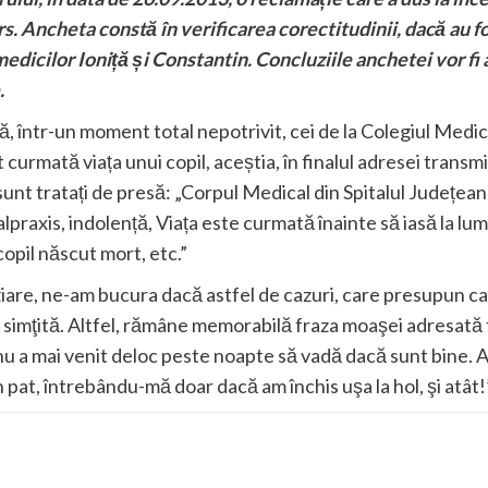
urs. Ancheta constă în verificarea corectitudinii, dacă au 
edicilor Ioniță și Constantin. Concluziile anchetei vor fi 
.
, într-un moment total nepotrivit, cei de la Colegiul Medici
 curmată viața unui copil, aceștia, în finalul adresei transm
sunt tratați de presă: „Corpul Medical din Spitalul Județea
lpraxis, indolență, Viața este curmată înainte să iasă la lum
opil născut mort, etc.”
ziare, ne-am bucura dacă astfel de cazuri, care presupun ca 
că simţită. Altfel, rămâne memorabilă fraza moaşei adresată 
u a mai venit deloc peste noapte să vadă dacă sunt bine. Am
n pat, întrebându-mă doar dacă am închis uşa la hol, şi atât!