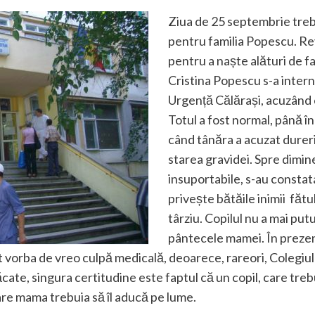
Ziua de 25 septembrie treb
pentru familia Popescu. Reve
pentru a naște alături de fa
Cristina Popescu s-a intern
Urgență Călărași, acuzând 
Totul a fost normal, până 
când tânăra a acuzat dureri,
starea gravidei. Spre dimin
insuportabile, s-au constat
privește bătăile inimii fătul
târziu. Copilul nu a mai putu
pântecele mamei. În prezen
 vorba de vreo culpă medicală, deoarece, rareori, Colegiul 
cate, singura certitudine este faptul că un copil, care trebu
 care mama trebuia să îl aducă pe lume.