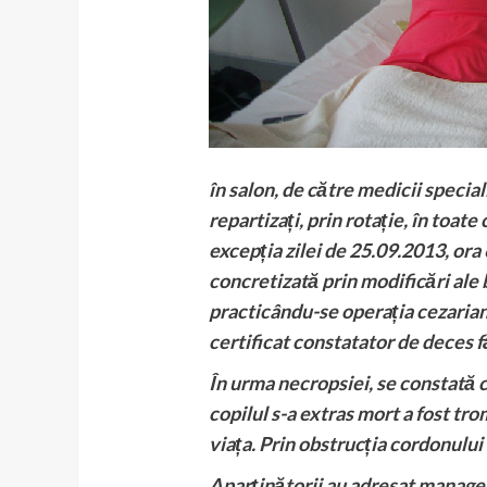
în salon, de către medicii specia
repartizați, prin rotație, în toa
excepția zilei de 25.09.2013, ora
concretizată prin modificări ale 
practicându-se operația cezarian
certificat constatator de deces 
În urma necropsiei, se constată 
copilul s-a extras mort a fost tr
viața. Prin obstrucția cordonului 
Aparținătorii au adresat manager