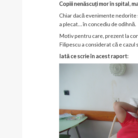
Copiii nenăscuți mor în spital, 
Chiar dacă evenimente nedorite se 
a plecat… în concediu de odihnă.
Motiv pentru care, prezent la co
Filipescu a considerat că e cazul 
Iată ce scrie în acest raport: