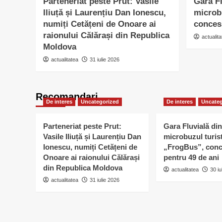
Parteneriat peste Prut: Vasile
Gara Fl
Iliuță și Laurențiu Dan Ionescu,
microb
numiți Cetățeni de Onoare ai
conces
raionului Călărași din Republica
actualita
Moldova
actualitatea
31 iulie 2026
Recomandari
De interes
Uncategorized
De interes
Uncateg
Parteneriat peste Prut:
Gara Fluvială din
Vasile Iliuță și Laurențiu Dan
microbuzul turis
Ionescu, numiți Cetățeni de
„FrogBus”, conc
Onoare ai raionului Călărași
pentru 49 de ani
din Republica Moldova
actualitatea
30 iu
actualitatea
31 iulie 2026