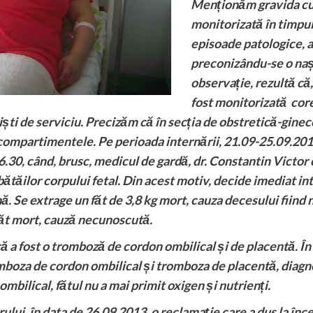
Menționăm gravida cu 
monitorizată în timpul
episoade patologice, a
preconizându-se o nașt
observație, rezultă că,
fost monitorizată corec
liști de serviciu. Precizăm că în secția de obstretică-ginec
te compartimentele. Pe perioada internării, 21.09-25.09.2013
 6.30, când, brusc, medicul de gardă, dr. Constantin Victor 
bătăilor corpului fetal. Din acest motiv, decide imediat in
ă. Se extrage un făt de 3,8 kg mort, cauza decesului fiind
făt mort, cauză necunoscută.
că a fost o tromboză de cordon ombilical și de placentă. Î
omboza de cordon ombilical și tromboza de placentă, diagno
ombilical, fătul nu a mai primit oxigen și nutrienți.
ului, în data de 26.09.2013, o reclamație care a dus la în