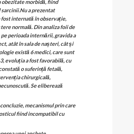
obezitate morbidă, fiind
 sarcinii.Nu a prezentat
 fost internată în observație,
ere normală. Din analiza foii de
 pe perioada internării, gravida a
t, atât în sala de nașteri, cât și
ologie există 6 medici, care sunt
, evoluția a fost favorabilă, cu
constată o suferință fetală,
tervenția chirurgicală,
 necunoscută. Se eliberează
n concluzie, mecanismul prin care
sticul fiind incompatibil cu
ceperea unei anchete