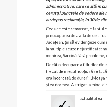
administrative, care se află în c
cerut și punctele de vedere ale m
au depus reclamația, în 30 de zile
Ceea ce este remarcat, e faptul că
preocuparea de a afla de ce a fost
Județean, țin să evidențieze cum 
la multiple acuze nejustificate: ma
menirea, Sarcină fără probleme, c
Decât o decupare a titlurilor din 
trecut de miezul nopţii, să se fa
era încercată de dureri: „Moaşa n
şi ea dormea. A strigat la mine, di
actualitatea