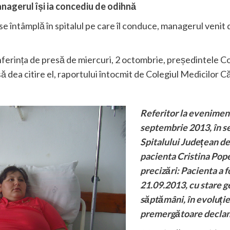
managerul își ia concediu de odihnă
întâmplă în spitalul pe care îl conduce, managerul venit de 
nferința de presă de miercuri, 2 octombrie, președintele C
să dea citire el, raportului întocmit de Colegiul Medicilor Că
Referitor la eveniment
septembrie 2013, în se
Spitalului Județean de
pacienta Cristina Pop
precizări: Pacienta a f
21.09.2013, cu stare g
săptămâni, în evoluție
premergătoare declanș