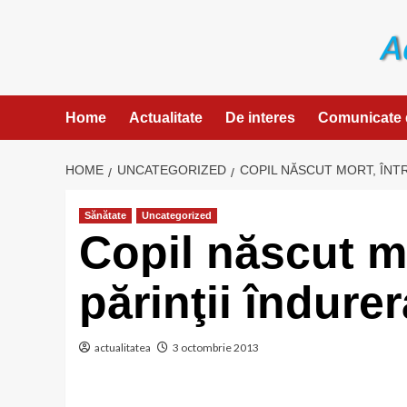
Skip
to
content
Home
Actualitate
De interes
Comunicate 
HOME
UNCATEGORIZED
COPIL NĂSCUT MORT, ÎNT
Sănătate
Uncategorized
Copil născut mo
părinţii îndurer
actualitatea
3 octombrie 2013