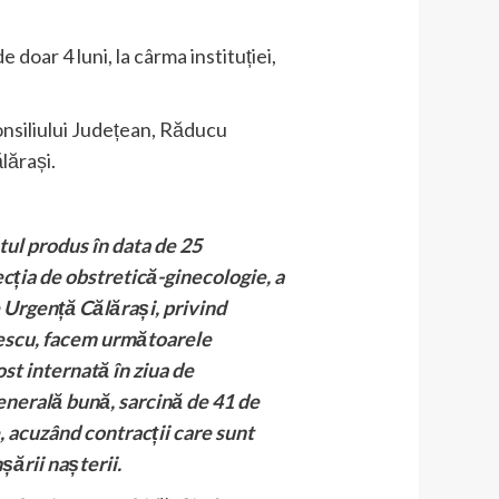
doar 4 luni, la cârma instituției,
onsiliului Județean, Răducu
lărași.
ul produs în data de 25
cția de obstretică-ginecologie, a
 Urgență Călărași, privind
escu, facem următoarele
ost internată în ziua de
enerală bună, sarcină de 41 de
, acuzând contracții care sunt
ării nașterii.