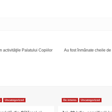
 activităţile Palatului Copiilor
Au fost înmânate cheile de 
s
Uncategorized
De interes
Uncategorized