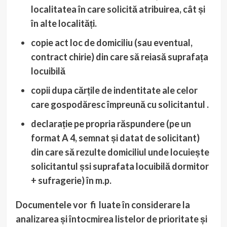
localitatea în care solicită atribuirea, cât și
în alte localități.
copie act loc de domiciliu (sau eventual,
contract chirie) din care să reiasă suprafața
locuibilă
copii dupa cărțile de indentitate ale celor
care gospodăresc împreună cu solicitantul .
declarație pe propria răspundere (pe un
format A 4, semnat și datat de solicitant)
din care să rezulte domiciliul unde locuiește
solicitantul șsi suprafata locuibilă dormitor
+ sufragerie) în m.p.
Documentele vor fi luate în considerare la
analizarea și întocmirea listelor de prioritate și