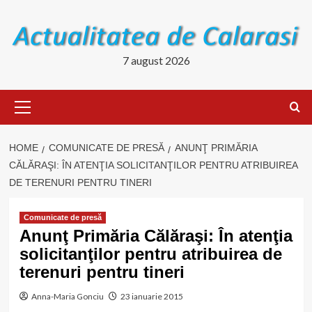
Skip
to
content
7 august 2026
Primary
Menu
HOME
COMUNICATE DE PRESĂ
ANUNŢ PRIMĂRIA
CĂLĂRAŞI: ÎN ATENŢIA SOLICITANŢILOR PENTRU ATRIBUIREA
DE TERENURI PENTRU TINERI
Comunicate de presă
Anunţ Primăria Călăraşi: În atenţia
solicitanţilor pentru atribuirea de
terenuri pentru tineri
Anna-Maria Gonciu
23 ianuarie 2015