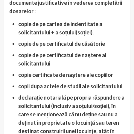
documente justificative în vederea completării
dosarelor :
copie de pe cartea de indentitate a
solicitantului + a soțului(soției),
copie de pe certificatul de căsătorie
copie de pe certificatul de naștere al
solicitantului
copie certificate de naștere ale copiilor
copii dupa actele de studii ale solicitantului
declarație notarială pe propria răspundere a
solicitantului (inclusiv a soțului/soției), în
care se menționează că nu deține sau nu a
deținut în proprietate o locuință sau teren
destinat construirii unei locuințe, atât în