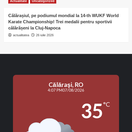
Actualitate
Uncategorized
Călărașiul, pe podiumul mondial la 14-th WUKF World
Karate Championship! Trei medalii pentru sportivii
călărășeni la Cluj-Napoca
actualitatea
26 iulie 2026
Călăraşi, RO
4:07 PM
07/08/2026
35
°C