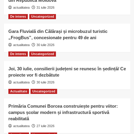
din Republica Moldova
actualitatea
31 iulie 2026
De interes
Uncategorized
Gara Fluvială din Călărași și microbuzul turistic
„FrogBus”, concesionate pentru 49 de ani
actualitatea
30 iulie 2026
De interes
Uncategorized
Joi, 30 iulie, consilierii județeni se reunesc în ședință/ Ce
proiecte vor fi dezbătute
actualitatea
30 iulie 2026
Actualitate
Uncategorized
Primăria Comunei Borcea construiește pentru viitor:
campus școlar modern și infrastructură sportivă
reabilitată
actualitatea
27 iulie 2026