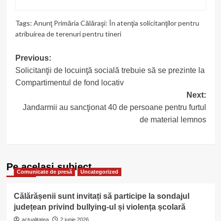
Tags:
Anunţ Primăria Călăraşi: În atenţia solicitanţilor pentru
atribuirea de terenuri pentru tineri
Post
Previous:
Solicitanţii de locuinţă socială trebuie să se prezinte la
navigation
Compartimentul de fond locativ
Next:
Jandarmii au sancţionat 40 de persoane pentru furtul
de material lemnos
Pe acelasi subiect
Comunicate de presă
Uncategorized
Călărășenii sunt invitați să participe la sondajul
județean privind bullying-ul și violența școlară
actualitatea
2 iunie 2026