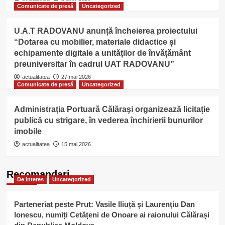
Comunicate de presă
Uncategorized
U.A.T RADOVANU anunță încheierea proiectului
“Dotarea cu mobilier, materiale didactice și
echipamente digitale a unităților de învățământ
preuniversitar în cadrul UAT RADOVANU”
actualitatea
27 mai 2026
Comunicate de presă
Uncategorized
Administraţia Portuară Călăraşi organizează licitație
publică cu strigare, în vederea închirierii bunurilor
imobile
actualitatea
15 mai 2026
Recomandari
De interes
Uncategorized
Parteneriat peste Prut: Vasile Iliuță și Laurențiu Dan
Ionescu, numiți Cetățeni de Onoare ai raionului Călărași