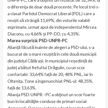
UNPR-PC, care a obţinut un rezultat de 32,54%, la
o diferenţa de doar două procente. Pe locul trei s-
a clasat Partidul Democrat Liberal (PDL) care a
reușit să strângă 11,69%, din voturile valabil
exprimate, urmat apoi de independentul Mircea
Diaconu, cu 4,66% și PP-DD, cu 4,35%.
Marea surpriză: PSD-UNPR-PC
Alianță făcută înainte de alegeri a PSD-ului, s-a
bucurat de o mare reușită în cele două municipii
din județul Călărași: în municipiul reședință de
județ a bătut fieful lui Drăgulin, cu un scor
confortabi: 33,64% față de 20, 48% PNL, iar în
Oltenița, Țone a îngenunchiat PNL-ul: 48,35%,
față de 13,63%.
Alianţa PSD-UNPR –PC a obţinut un scor foarte
bun în localităţile conduse de primari social