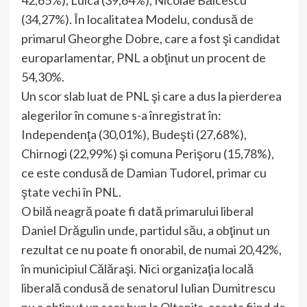
42,65%), Luica (39,64%), Nicolae Bălcescu
(34,27%). În localitatea Modelu, condusă de
primarul Gheorghe Dobre, care a fost şi candidat
europarlamentar, PNL a obţinut un procent de
54,30%.
Un scor slab luat de PNL şi care a dus la pierderea
alegerilor în comune s-a înregistrat în:
Independenţa (30,01%), Budeşti (27,68%),
Chirnogi (22,99%) şi comuna Perişoru (15,78%),
ce este condusă de Damian Tudorel, primar cu
ştate vechi în PNL.
O bilă neagră poate fi dată primarului liberal
Daniel Drăgulin unde, partidul său, a obţinut un
rezultat ce nu poate fi onorabil, de numai 20,42%,
în municipiul Călăraşi. Nici organizaţia locală
liberală condusă de senatorul Iulian Dumitrescu