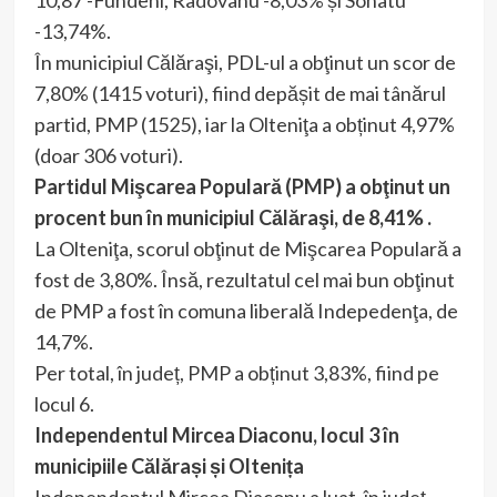
10,87 -Fundeni, Radovanu -8,03% și Sohatu
-13,74%.
În municipiul Călăraşi, PDL-ul a obţinut un scor de
7,80% (1415 voturi), fiind depășit de mai tânărul
partid, PMP (1525), iar la Olteniţa a obținut 4,97%
(doar 306 voturi).
Partidul Mişcarea Populară (PMP) a obţinut un
procent bun în municipiul Călăraşi, de 8,41% .
La Olteniţa, scorul obţinut de Mişcarea Populară a
fost de 3,80%. Însă, rezultatul cel mai bun obţinut
de PMP a fost în comuna liberală Indepedenţa, de
14,7%.
Per total, în județ, PMP a obținut 3,83%, fiind pe
locul 6.
Independentul Mircea Diaconu, locul 3 în
municipiile Călărași și Oltenița