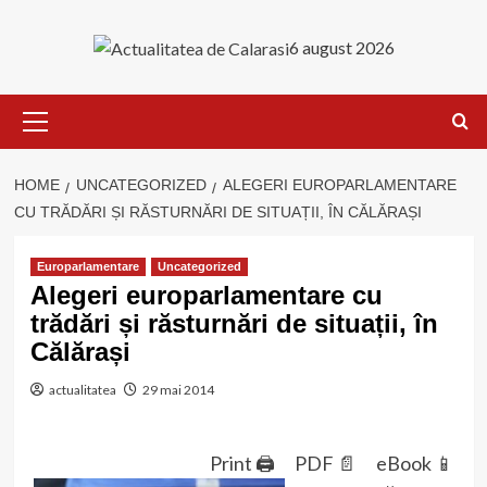
Skip
to
6 august 2026
content
Primary
Menu
HOME
UNCATEGORIZED
ALEGERI EUROPARLAMENTARE
CU TRĂDĂRI ȘI RĂSTURNĂRI DE SITUAȚII, ÎN CĂLĂRAȘI
Europarlamentare
Uncategorized
Alegeri europarlamentare cu
trădări și răsturnări de situații, în
Călărași
actualitatea
29 mai 2014
Print 🖨
PDF 📄
eBook 📱