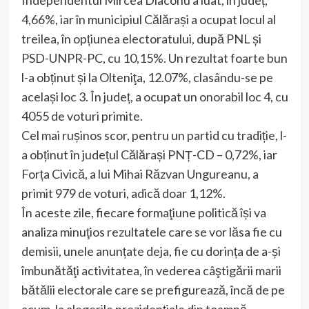
Independentul Mircea Diaconu a luat, în județ,
4,66%, iar în municipiul Călărași a ocupat locul al
treilea, în opțiunea electoratului, după PNL și
PSD-UNPR-PC, cu 10,15%. Un rezultat foarte bun
l-a obținut și la Olteniţa, 12.07%, clasându-se pe
același loc 3. În județ, a ocupat un onorabil loc 4, cu
4055 de voturi primite.
Cel mai rușinos scor, pentru un partid cu tradiție, l-
a obținut în județul Călărași PNȚ-CD – 0,72%, iar
Forța Civică, a lui Mihai Răzvan Ungureanu, a
primit 979 de voturi, adică doar 1,12%.
În aceste zile, fiecare formaţiune politică își va
analiza minuţios rezultatele care se vor lăsa fie cu
demisii, unele anunțate deja, fie cu dorința de a-și
îmbunătăţi activitatea, în vederea câştigării marii
bătălii electorale care se prefigurează, încă de pe