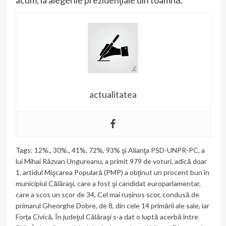
acum, la alegerile prezidenţiale din toamnă.
actualitatea
Tags:
12%.
,
30%.
,
41%
,
72%
,
93% şi Alianţa PSD-UNPR-PC
,
a
lui Mihai Răzvan Ungureanu
,
a primit 979 de voturi
,
adică doar
1
,
artidul Mişcarea Populară (PMP) a obţinut un procent bun în
municipiul Călăraşi
,
care a fost şi candidat europarlamentar
,
care a scos un scor de 34
,
Cel mai rușinos scor
,
condusă de
primarul Gheorghe Dobre
,
de 8
,
din cele 14 primării ale sale
,
iar
Forța Civică
,
În judeţul Călăraşi s-a dat o luptă acerbă între