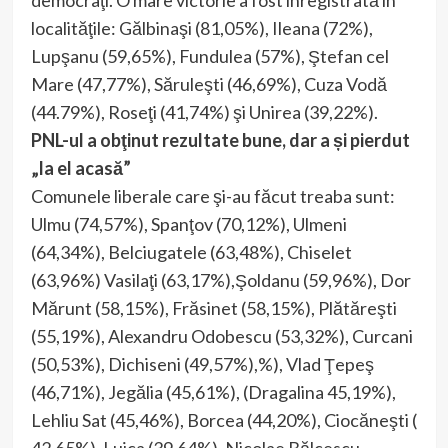
democraţi. O mare victorie a fost înregistrată în
localităţile: Gălbinaşi (81,05%), Ileana (72%),
Lupşanu (59,65%), Fundulea (57%), Ştefan cel
Mare (47,77%), Săruleşti (46,69%), Cuza Vodă
(44.79%), Roseţi (41,74%) şi Unirea (39,22%).
PNL-ul a obţinut rezultate bune, dar a și pierdut
„la el acasă”
Comunele liberale care şi-au făcut treaba sunt:
Ulmu (74,57%), Spanţov (70,12%), Ulmeni
(64,34%), Belciugatele (63,48%), Chiselet
(63,96%) Vasilaţi (63,17%),Şoldanu (59,96%), Dor
Mărunt (58,15%), Frăsinet (58,15%), Plătăreşti
(55,19%), Alexandru Odobescu (53,32%), Curcani
(50,53%), Dichiseni (49,57%),%), Vlad Ţepeş
(46,71%), Jegălia (45,61%), (Dragalina 45,19%),
Lehliu Sat (45,46%), Borcea (44,20%), Ciocăneşti (