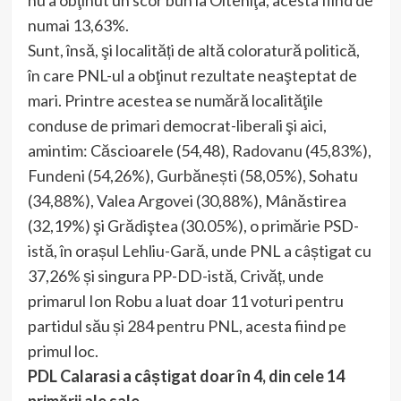
nu a obţinut un scor bun la Olteniţa, acesta fiind de
numai 13,63%.
Sunt, însă, şi localități de altă coloratură politică,
în care PNL-ul a obţinut rezultate neaşteptat de
mari. Printre acestea se numără localităţile
conduse de primari democrat-liberali şi aici,
amintim: Căscioarele (54,48), Radovanu (45,83%),
Fundeni (54,26%), Gurbănești (58,05%), Sohatu
(34,88%), Valea Argovei (30,88%), Mânăstirea
(32,19%) şi Grădiştea (30.05%), o primărie PSD-
istă, în orașul Lehliu-Gară, unde PNL a câștigat cu
37,26% și singura PP-DD-istă, Crivăț, unde
primarul Ion Robu a luat doar 11 voturi pentru
partidul său și 284 pentru PNL, acesta fiind pe
primul loc.
PDL Calarasi a câștigat doar în 4, din cele 14