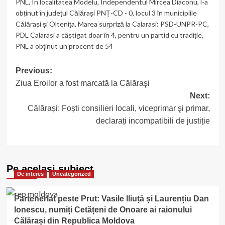
PNL
,
În localitatea Modelu
,
Independentul Mircea Diaconu
,
l-a
obținut în județul Călărași PNȚ-CD - 0
,
locul 3 în municipiile
Călărași și Oltenița
,
Marea surpriză la Calarasi: PSD-UNPR-PC
,
PDL Calarasi a câștigat doar în 4
,
pentru un partid cu tradiție
,
PNL a obţinut un procent de 54
Post
Previous:
Ziua Eroilor a fost marcată la Călăraşi
navigation
Next:
Călărași: Foști consilieri locali, viceprimar şi primar,
declarați incompatibili de justiție
Pe acelasi subiect
De interes
Uncategorized
Parteneriat peste Prut: Vasile Iliuță și Laurențiu Dan
Ionescu, numiți Cetățeni de Onoare ai raionului
Călărași din Republica Moldova