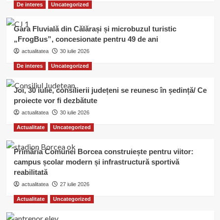
De interes
Uncategorized
Gara Fluvială din Călărași și microbuzul turistic
„FrogBus”, concesionate pentru 49 de ani
actualitatea
30 iulie 2026
De interes
Uncategorized
Joi, 30 iulie, consilierii județeni se reunesc în ședință/ Ce
proiecte vor fi dezbătute
actualitatea
30 iulie 2026
Actualitate
Uncategorized
Primăria Comunei Borcea construiește pentru viitor:
campus școlar modern și infrastructură sportivă
reabilitată
actualitatea
27 iulie 2026
Actualitate
Uncategorized