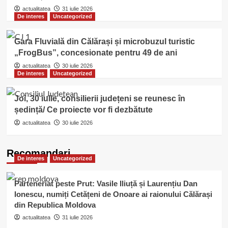
actualitatea
31 iulie 2026
De interes
Uncategorized
Gara Fluvială din Călărași și microbuzul turistic
„FrogBus”, concesionate pentru 49 de ani
actualitatea
30 iulie 2026
De interes
Uncategorized
Joi, 30 iulie, consilierii județeni se reunesc în
ședință/ Ce proiecte vor fi dezbătute
actualitatea
30 iulie 2026
Recomandari
De interes
Uncategorized
Parteneriat peste Prut: Vasile Iliuță și Laurențiu Dan
Ionescu, numiți Cetățeni de Onoare ai raionului Călărași
din Republica Moldova
actualitatea
31 iulie 2026