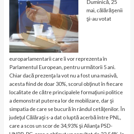
Duminică, 25
mai, călărăşenii
şi-au votat
europarlamentarii care îi vor reprezenta în
Parlamentul European, pentru următorii 5 ani.
Chiar dacă prezenţa la vot nu a fost una masivă,
acesta fiind de doar 30%, scorul obţinut în fiecare
localitate de către principalele formaţiuni politice
a demonstrat puterea lor de mobilizare, dar şi
simpatia de care se bucură în rândul cetăţenilor. În
judeţul Călăraşi s-a dat o luptă acerbă între PNL,
care a scos un scor de 34,93% şi Alianţa PSD-