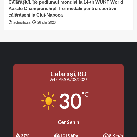
Călărașiul, pe podiumul mondial la 14-th WUKF World
Karate Championship! Trei medalii pentru sportivii
călărășeni la Cluj-Napoca
actualitatea
26 iulie 2026
Călăraşi, RO
9:43 AM
06/08/2026
30
°C
Cer Senin
37%
1015 hPa
8 Km/h