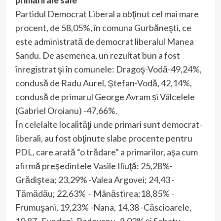
primării ale sale
Partidul Democrat Liberal a obţinut cel mai mare
procent, de 58,05%, în comuna Gurbăneşti, ce
este administrată de democrat liberalul Manea
Sandu. De asemenea, un rezultat bun a fost
înregistrat şi în comunele: Dragoş-Vodă-49,24%,
condusă de Radu Aurel, Ştefan-Vodă, 42,14%,
condusă de primarul George Avram și Vâlcelele
(Gabriel Oroianu) -47,66%.
În celelalte localităţi unde primari sunt democrat-
liberali, au fost obţinute slabe procente pentru
PDL, care arată “o trădare” a primarilor, aşa cum
afirmă preşedintele Vasile Iliuţă: 25,28%-
Grădiştea; 23,29% -Valea Argovei; 24,43 -
Tămădău; 22.63% – Mânăstirea;18,85% -
Frumuşani, 19,23% -Nana, 14,38 -Căscioarele,