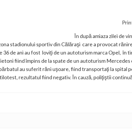
Prin
În după amiaza zilei de vine
zona stadionului sportiv din Călăraşi care a provocat rănire
de 36 de ani au fost loviţi de un autoturism marca Opel, în 
pietoni fiind împins de la spate de un autoturism Mercedes 
rbatul au suferit răni uşoare, fiind transportaţi la spital p
ilotest, rezultatul fiind negativ. În cauză, poliţiştii contin