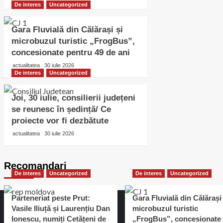
De interes
Uncategorized
Gara Fluvială din Călărași și
microbuzul turistic „FrogBus”,
concesionate pentru 49 de ani
actualitatea
30 iulie 2026
De interes
Uncategorized
Joi, 30 iulie, consilierii județeni
se reunesc în ședință/ Ce
proiecte vor fi dezbătute
actualitatea
30 iulie 2026
Recomandari
De interes
Uncategorized
De interes
Uncategorized
Parteneriat peste Prut:
Gara Fluvială din Călărași 
Vasile Iliuță și Laurențiu Dan
microbuzul turistic
Ionescu, numiți Cetățeni de
„FrogBus”, concesionate