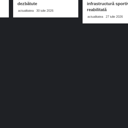
dezbătute
infrastructură sporti
reabilitată
actualitatea
30 iulie 2026
actualitatea
27 iulie 2026