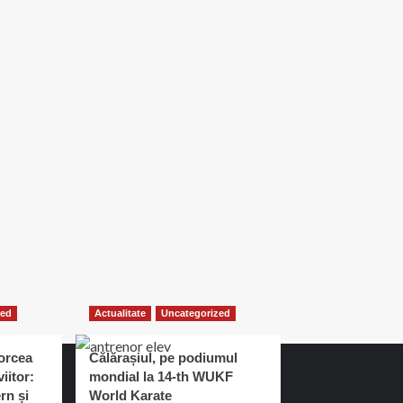
zed
Actualitate
Uncategorized
orcea
Călărașiul, pe podiumul
iitor:
mondial la 14-th WUKF
rn și
World Karate