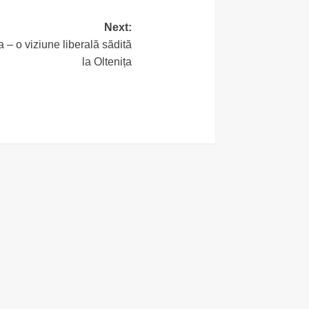
Next:
 – o viziune liberală sădită
la Oltenița