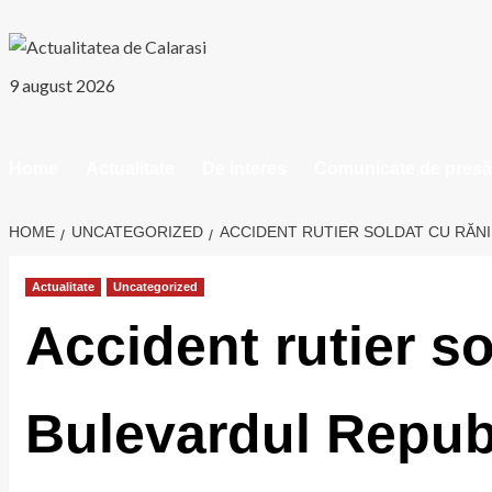
Skip
to
content
9 august 2026
Home
Actualitate
De interes
Comunicate de presă
HOME
UNCATEGORIZED
ACCIDENT RUTIER SOLDAT CU RĂNIR
Actualitate
Uncategorized
Accident rutier so
Bulevardul Republ