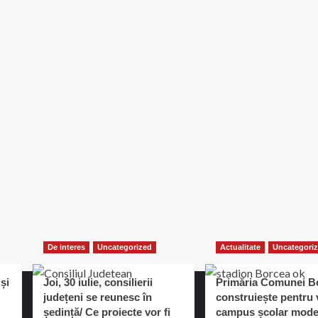
De interes
Uncategorized
Actualitate
Uncategori
și
Joi, 30 iulie, consilierii
Primăria Comunei B
județeni se reunesc în
construiește pentru v
ședință/ Ce proiecte vor fi
campus școlar mode