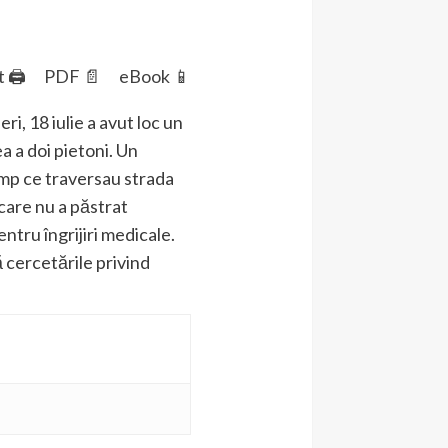
t 🖨
PDF 📄
eBook 📱
ri, 18 iulie a avut loc un
a a doi pietoni. Un
timp ce traversau strada
care nu a păstrat
entru îngrijiri medicale.
uă cercetările privind