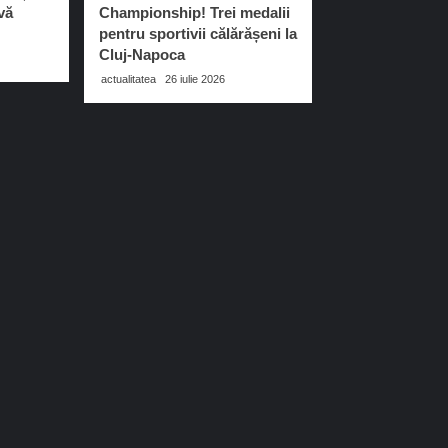
vă
Championship! Trei medalii
pentru sportivii călărășeni la
Cluj-Napoca
actualitatea
26 iulie 2026