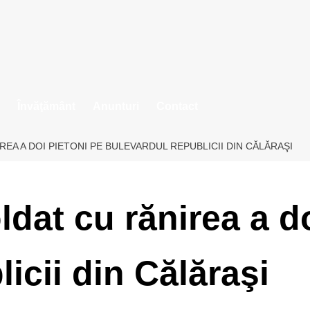
Învăţământ
Anunturi
Contact
EA A DOI PIETONI PE BULEVARDUL REPUBLICII DIN CĂLĂRAŞI
ldat cu rănirea a d
icii din Călăraşi