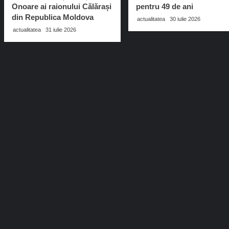
Onoare ai raionului Călărași
pentru 49 de ani
din Republica Moldova
actualitatea
30 iulie 2026
actualitatea
31 iulie 2026