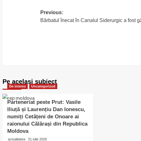
Previous:
Post
Bărbatul înecat în Canalul Siderurgic a fost gă
navigation
Pe acelasi subiect
De interes
Uncategorized
Parteneriat peste Prut: Vasile
Iliuță și Laurențiu Dan Ionescu,
numiți Cetățeni de Onoare ai
raionului Călărași din Republica
Moldova
actualitatea
31 iulie 2026